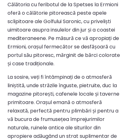
Călătoria cu feribotul de la Spetses la Ermioni
oferă o călătorie pitorească peste apele
sclipitoare ale Golfului Saronic, cu priveliști
uimitoare asupra insulelor din jur și a coastei
mediteraneene. Pe măsură ce vă apropiați de
Ermioni, orașul fermecător se desfășoară cu
portul său pitoresc, mărginit de bărci colorate
și case tradiționale.
La sosire, veți fi întâmpinați de o atmosferă
liniștită, unde străzile înguste, pietruite, duc la
magazine pitorești, cafenele locale și taverne
primitoare. Orașul emană o atmosferă
relaxată, perfectă pentru plimbări și pentru a
vă bucura de frumusețea împrejurimilor
naturale, ruinele antice ale siturilor din
apropiere adăugând un strat suplimentar de