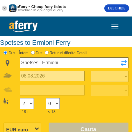
aFerry - Cheap ferry tickets
DESCHIDE
Deschide în aplicația aFerry
Spetses to Ermioni Ferry
Dus - Întors
Dus
Retururi diferite Detalii
18+
< 18
Cauta