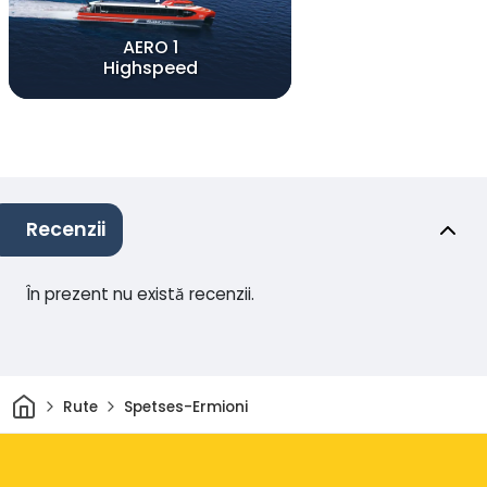
AERO 1
Highspeed
Recenzii
În prezent nu există recenzii.
Acasă
Rute
Spetses-Ermioni