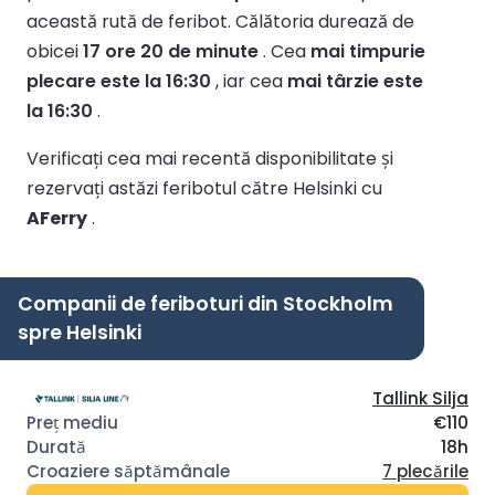
această rută de feribot.
Călătoria durează de
obicei
17 ore 20 de minute
.
Cea
mai timpurie
plecare este la 16:30
, iar cea
mai târzie este
la 16:30
.
Verificați cea mai recentă disponibilitate și
rezervați astăzi feribotul către Helsinki cu
AFerry
.
Companii de feriboturi din Stockholm
spre Helsinki
Tallink Silja
€110
18h
7 plecările