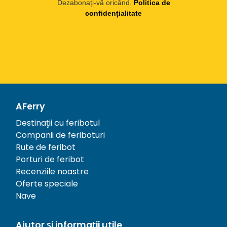
Dezabonați-vă oricând.
Politica de
confidențialitate
AFerry
Destinații cu feribotul
Companii de feriboturi
Rute de feribot
Porturi de feribot
Recenziile noastre
Oferte speciale
Nave
Ajutor și informații utile