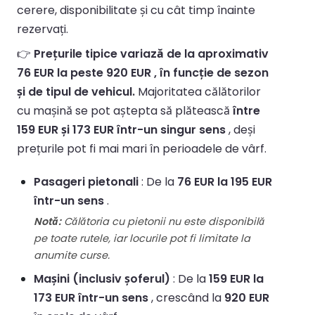
cerere, disponibilitate și cu cât timp înainte
rezervați.
👉
Prețurile tipice variază de la aproximativ
76 EUR la peste 920 EUR , în funcție de sezon
și de tipul de vehicul.
Majoritatea călătorilor
cu mașină se pot aștepta să plătească
între
159 EUR și 173 EUR într-un singur sens
, deși
prețurile pot fi mai mari în perioadele de vârf.
Pasageri pietonali
: De la
76 EUR la 195 EUR
într-un sens
.
Notă:
Călătoria cu pietonii nu este disponibilă
pe toate rutele, iar locurile pot fi limitate la
anumite curse.
Mașini (inclusiv șoferul)
: De la
159 EUR la
173 EUR într-un sens
, crescând la
920 EUR