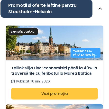
Promoții și oferte ieftine pentru
Stockholm-Helsinki
EXPIRĂ ÎN CURÂND!
TALLINK SILJA:
PÂNĂ LA 40% ÎN
MAREA BALTICĂ
Tallink Silja Line: economisiți până la 40% la
traversările cu feribotul la Marea Baltică
Publicat
:
10 iun. 2026
Vezi promoția