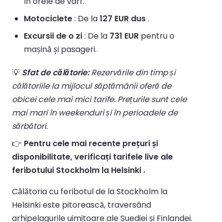
în orele de vârf.
Motociclete
: De la
127 EUR dus
.
Excursii de o zi
: De la
731 EUR
pentru o
mașină și pasageri.
💡
Sfat de călătorie:
Rezervările din timp și
călătoriile la mijlocul săptămânii oferă de
obicei cele mai mici tarife. Prețurile sunt cele
mai mari în weekenduri și în perioadele de
sărbători.
👉
Pentru cele mai recente prețuri și
disponibilitate, verificați tarifele live ale
feribotului Stockholm la Helsinki .
Călătoria cu feribotul de la Stockholm la
Helsinki este pitorească, traversând
arhipelagurile uimitoare ale Suediei și Finlandei.