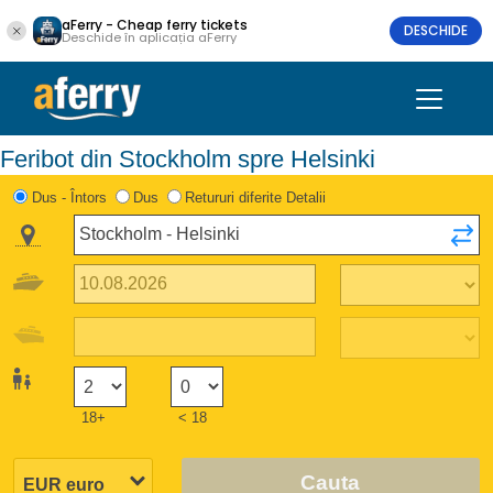
aFerry - Cheap ferry tickets
DESCHIDE
Deschide în aplicația aFerry
Feribot din Stockholm spre Helsinki
Dus - Întors
Dus
Retururi diferite Detalii
18+
< 18
Cauta