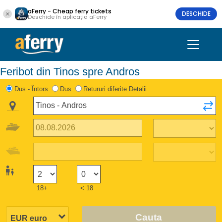
aFerry - Cheap ferry tickets
DESCHIDE
Deschide în aplicația aFerry
Feribot din Tinos spre Andros
Dus - Întors
Dus
Retururi diferite Detalii
18+
< 18
Cauta