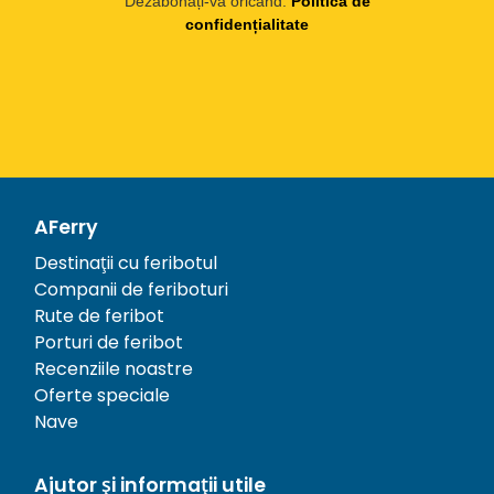
Dezabonați-vă oricând.
Politica de
confidențialitate
AFerry
Destinații cu feribotul
Companii de feriboturi
Rute de feribot
Porturi de feribot
Recenziile noastre
Oferte speciale
Nave
Ajutor și informații utile