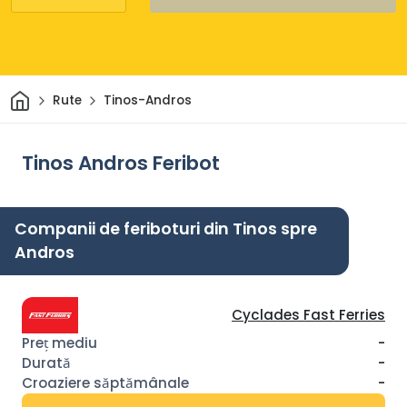
Acasă
Rute
Tinos-Andros
Tinos Andros Feribot
Companii de feriboturi din Tinos spre
Andros
Cyclades Fast Ferries
-
-
-