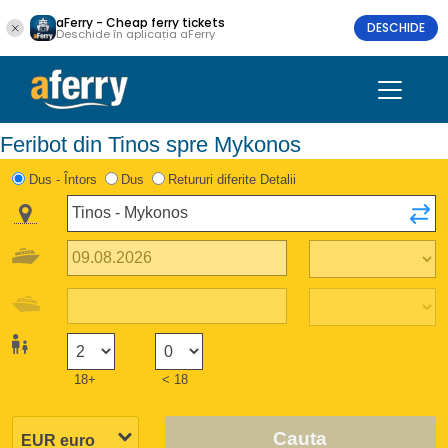
aFerry - Cheap ferry tickets
DESCHIDE
Deschide în aplicația aFerry
Feribot din Tinos spre Mykonos
Dus - Întors
Dus
Retururi diferite Detalii
18+
< 18
Cauta