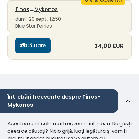
Ofertă excelentă!
Tinos
→
Mykonos
dum., 20 sept., 12:50
Blue Star Ferries
24,00 EUR
Căutare
Întrebări frecvente despre Tinos-
Mykonos
Acestea sunt cele mai frecvente întrebări. Nu găsiți
ceea ce căutați? Nicio grijă, luați legătura și vom fi
mai mult decât bucuroși să vă ajutăm cu