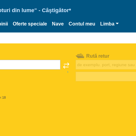
oturi din lume" - Câştigător*
inii
Oferte speciale
Nave
Contul meu
Limba
Rută retur
< 18