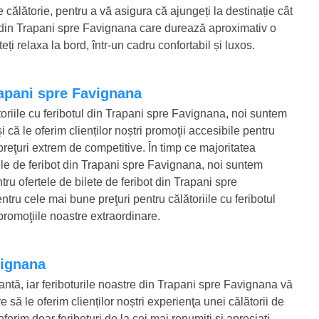
e călătorie, pentru a vă asigura că ajungeți la destinație cât
ul din Trapani spre Favignana care durează aproximativ o
ți relaxa la bord, într-un cadru confortabil și luxos.
Trapani spre Favignana
toriile cu feribotul din Trapani spre Favignana, noi suntem
 că le oferim clienților noștri promoţii accesibile pentru
preţuri extrem de competitive. În timp ce majoritatea
tele de feribot din Trapani spre Favignana, noi suntem
ntru ofertele de bilete de feribot din Trapani spre
ru cele mai bune preţuri pentru călătoriile cu feribotul
promoţiile noastre extraordinare.
vignana
egantă, iar feriboturile noastre din Trapani spre Favignana vă
 să le oferim clienților noștri experienţa unei călătorii de
ferim doar feriboturi de la cei mai renumiţi şi apreciaţi