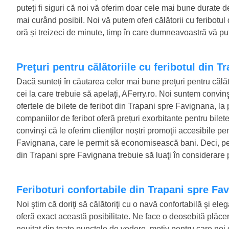
puteți fi siguri că noi vă oferim doar cele mai bune durate d
mai curând posibil. Noi vă putem oferi călătorii cu feribot
oră și treizeci de minute, timp în care dumneavoastră vă pute
Preţuri pentru călătoriile cu feribotul din 
Dacă sunteți în căutarea celor mai bune preţuri pentru călă
cei la care trebuie să apelaţi, AFerry.ro. Noi suntem convinşi
ofertele de bilete de feribot din Trapani spre Favignana, la 
companiilor de feribot oferă prețuri exorbitante pentru bile
convinşi că le oferim clienților noștri promoţii accesibile pe
Favignana, care le permit să economisească bani. Deci, pent
din Trapani spre Favignana trebuie să luaţi în considerare 
Feriboturi confortabile din Trapani spre Fa
Noi ştim că doriţi să călătoriţi cu o navă confortabilă şi el
oferă exact această posibilitate. Ne face o deosebită plăcere
neuitat din toate punctele de vedere, motiv pentru care noi o