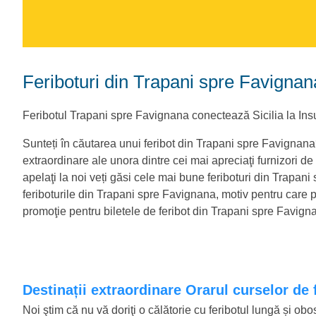
Feriboturi din Trapani spre Favignan
Feribotul Trapani spre Favignana conectează Sicilia la Insu
Sunteți în căutarea unui feribot din Trapani spre Favignana
extraordinare ale unora dintre cei mai apreciaţi furnizori de fe
apelaţi la noi veți găsi cele mai bune feriboturi din Trapan
feriboturile din Trapani spre Favignana, motiv pentru care pu
promoţie pentru biletele de feribot din Trapani spre Favign
Destinații extraordinare Orarul curselor de
Noi ştim că nu vă doriţi o călătorie cu feribotul lungă și o