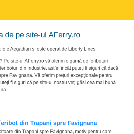
a de pe site-ul AFerry.ro
lele Aegadian și este operat de Liberty Lines.
? Pe site-ul AFerry.ro vă oferim o gamă de feriboturi
riboturi din industrie, astfel încât puteți fi siguri că dacă
i spre Favignana. Vă oferim preţuri excepţionale pentru
teţi fi siguri că pe site-ul nostru veţi găsi cea mai bună
ana.
 feribot din Trapani spre Favignana
bositoare din Trapani spre Favignana, motiv pentru care