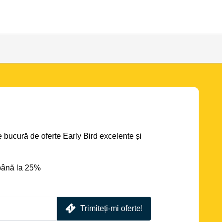
se bucură de oferte Early Bird excelente și
până la 25%
Trimiteți-mi oferte!