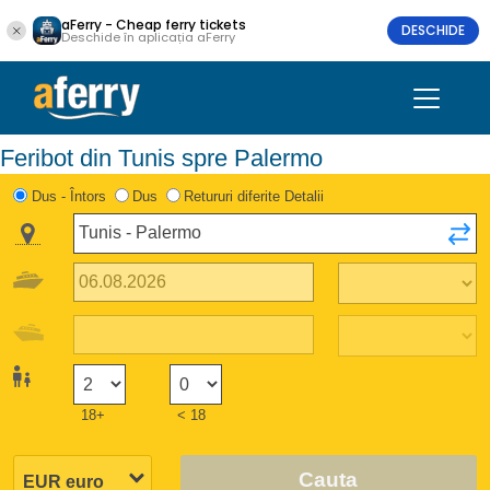
aFerry - Cheap ferry tickets
DESCHIDE
Deschide în aplicația aFerry
Feribot din Tunis spre Palermo
Dus - Întors
Dus
Retururi diferite Detalii
18+
< 18
Cauta