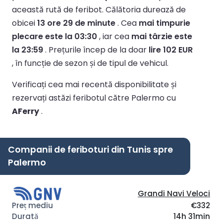
această rută de feribot.
Călătoria durează de
obicei
13 ore 29 de minute
.
Cea
mai timpurie
plecare este la 03:30
, iar cea
mai târzie este
la 23:59
.
Prețurile încep de la doar
lire 102 EUR
, în funcție de sezon și de tipul de vehicul.
Verificați cea mai recentă disponibilitate și
rezervați astăzi feribotul către Palermo cu
AFerry
.
Companii de feriboturi din Tunis spre
Palermo
Grandi Navi Veloci
€332
14h 31min