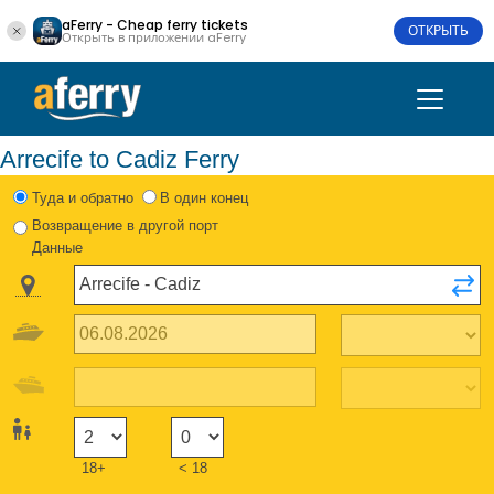
aFerry - Cheap ferry tickets
ОТКРЫТЬ
Открыть в приложении aFerry
Arrecife to Cadiz Ferry
Туда и обратно
В один конец
Возвращение в другой порт
Данные
18+
< 18