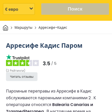
Поиск
Дом
Маршруты
Арресифе-Кадис
Арресифе Кадис Паром
3.5
/ 5
(
2
Рейтинги
)
Читать отзывы
Паромные переправы из Арресифе в Кадис
обслуживаются паромными компаниями 2 .
К
операторам относятся
Balearia Canarias и
Trasmediterranea
.
В настоящее время на