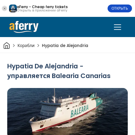
aFerry - Cheap ferry tickets
ОТКРЫТЬ
Открыть в приложении aFerry
Дом
Корабли
Hypatia de Alejandria
Hypatia De Alejandria -
управляется Balearia Canarias