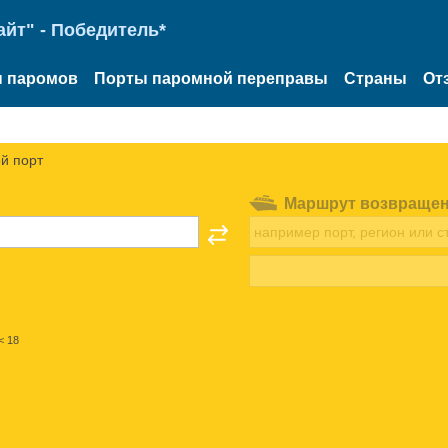
йт" - Победитель*
 паромов
Порты паромной переправы
Страны
От
й порт
Маршрут возвраще
< 18