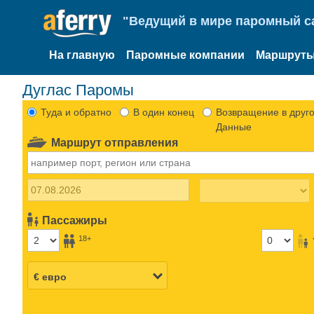
"Ведущий в мире паромный са
На главную
Паромные компании
Маршруты
Дуглас Паромы
Туда и обратно
В один конец
Возвращение в друго
Данные
Маршрут отправления
Пассажиры
18+