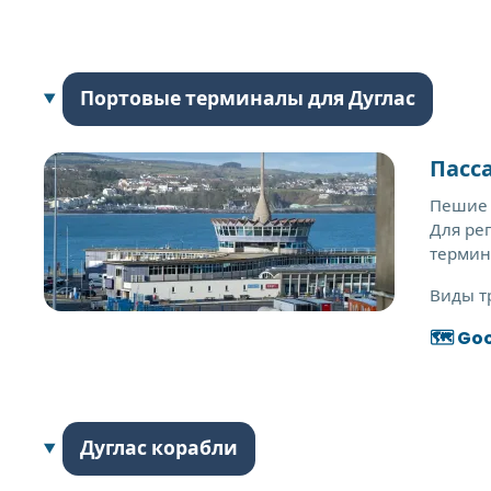
Портовые терминалы для Дуглас
Пасс
Пешие 
Для ре
термин
Виды т
🗺️ Go
Дуглас корабли