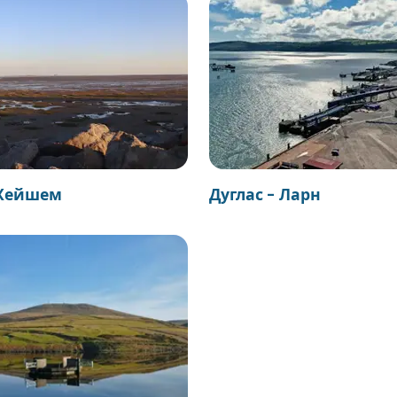
 Хейшем
Дуглас - Ларн