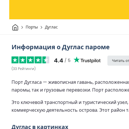
Дом
Порты
Дуглас
Информация о Дуглас пароме
4.4
/ 5
Читать о
(
33
Рейтинги
)
Порт Дугласа — живописная гавань, расположенная
паромы, так и грузовые перевозки. Порт располо
Это ключевой транспортный и туристический узе
коммерческую деятельность острова. Этот район 
Дуглас в картинках