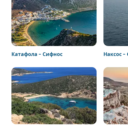
Катафола - Сифнос
Наксос -