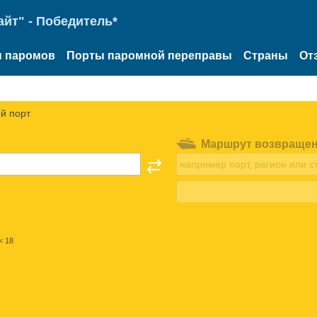
йт" - Победитель*
 паромов
Порты паромной переправы
Страны
От
й порт
Маршрут возвраще
< 18