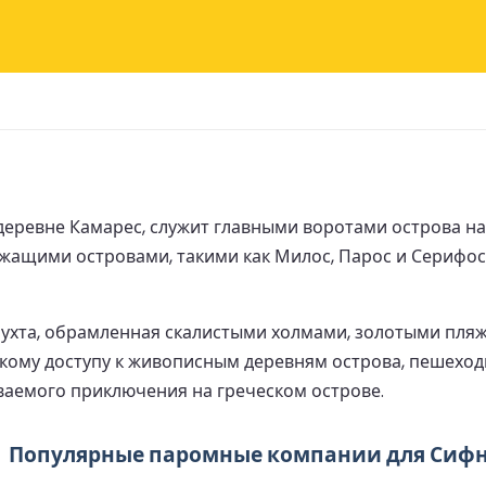
еревне Камарес, служит главными воротами острова н
ащими островами, такими как Милос, Парос и Серифос,
бухта, обрамленная скалистыми холмами, золотыми пл
кому доступу к живописным деревням острова, пешехо
ваемого приключения на греческом острове.
Популярные паромные компании для Сиф