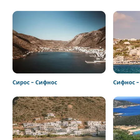
Сирос - Сифнос
Сифнос -