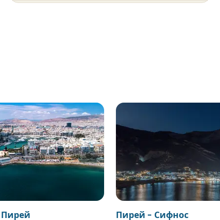
 Пирей
Пирей - Сифнос