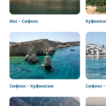
Иос - Сифнос
Куфоніси
Сифнос - Куфонісии
Сифнос -