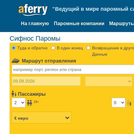
"Ведущий в мире паромный са
На главную
Паромные компании
Маршруты
Сифнос Паромы
Туда и обратно
В один конец
Возвращение в друго
Данные
Маршрут отправления
Пассажиры
18+