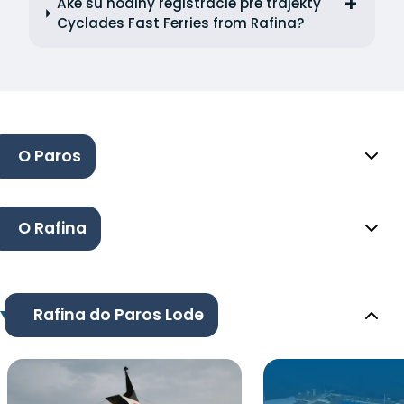
Aké sú hodiny registrácie pre trajekty
Cyclades Fast Ferries from Rafina?
O Paros
O Rafina
Rafina do Paros Lode