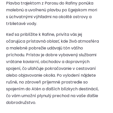
Plavba trajektom z Parosu do Rafiny ponúka
malebnú a uvoľnenú plavbu po Egejskom mori
s úchvatnými výhľadmi na okolité ostrovy a
trblietavé vody.
Keď sa priblížite k Rafine, privíta vás jej
očarujúca prístavná oblasť, kde živá atmosféra
a malebné pobrežie udávajú tón vášho
príchodu. Prístav je dobre vybavený službami
vrátane kaviarní, obchodov a dopravných
spojení, čo uľahčuje pokračovanie v cestovaní
alebo objavovanie okolia. Po vylodení nájdete
rušné, no zároveň príjemné prostredie so
spojením do Atén a ďalších blízkych destinácií,
čo vám umožní plynulý prechod na vaše ďalšie
dobrodružstvo.