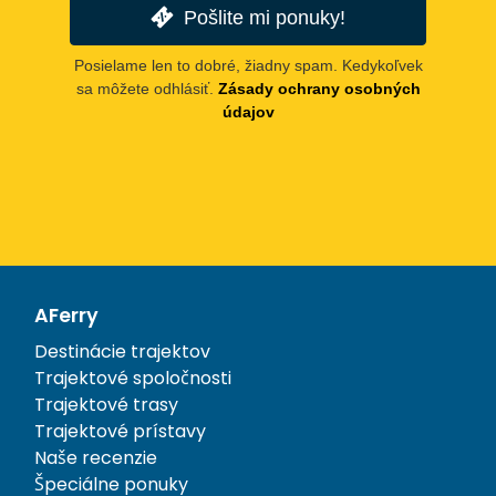
Pošlite mi ponuky!
Posielame len to dobré, žiadny spam. Kedykoľvek
sa môžete odhlásiť.
Zásady ochrany osobných
údajov
AFerry
Destinácie trajektov
Trajektové spoločnosti
Trajektové trasy
Trajektové prístavy
Naše recenzie
Špeciálne ponuky