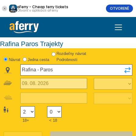
aFerry - Cheap ferry tickets
OTVORENÉ
Otvoriť v aplikácii aFerry
Rafina Paros Trajekty
Rozdieľny návrat
Návrat
Jedna cesta
Podrobnosti
18+
< 18