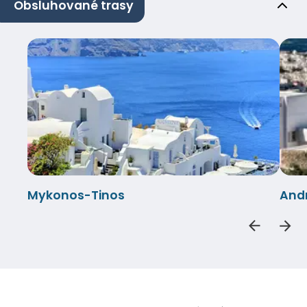
Obsluhované trasy
Mykonos-Tinos
And