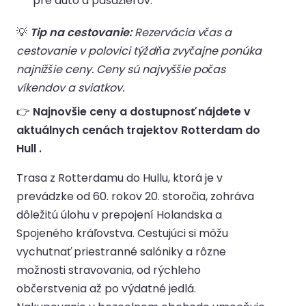
pre auto a pasažierov.
💡
Tip na cestovanie:
Rezervácia včas a
cestovanie v polovici týždňa zvyčajne ponúka
najnižšie ceny. Ceny sú najvyššie počas
víkendov a sviatkov.
👉
Najnovšie ceny a dostupnosť nájdete v
aktuálnych cenách trajektov Rotterdam do
Hull .
Trasa z Rotterdamu do Hullu, ktorá je v
prevádzke od 60. rokov 20. storočia, zohráva
dôležitú úlohu v prepojení Holandska a
Spojeného kráľovstva. Cestujúci si môžu
vychutnať priestranné salóniky a rôzne
možnosti stravovania, od rýchleho
občerstvenia až po výdatné jedlá.