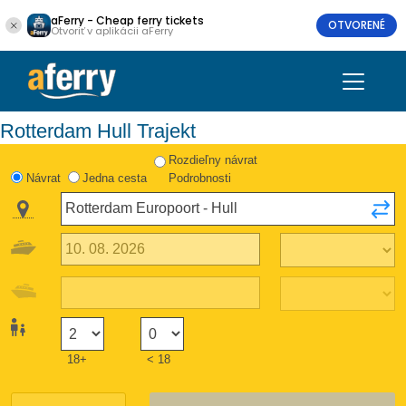
aFerry - Cheap ferry tickets
OTVORENÉ
Otvoriť v aplikácii aFerry
Rotterdam Hull Trajekt
Rozdieľny návrat
Návrat
Jedna cesta
Podrobnosti
18+
< 18