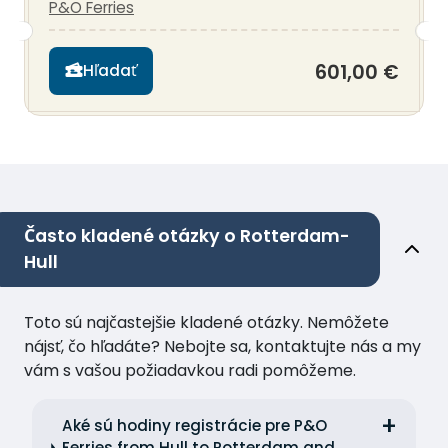
P&O Ferries
601,00 €
Hľadať
Často kladené otázky o Rotterdam-
Hull
Toto sú najčastejšie kladené otázky. Nemôžete
nájsť, čo hľadáte? Nebojte sa, kontaktujte nás a my
vám s vašou požiadavkou radi pomôžeme.
Aké sú hodiny registrácie pre P&O
Ferries from Hull to Rotterdam and