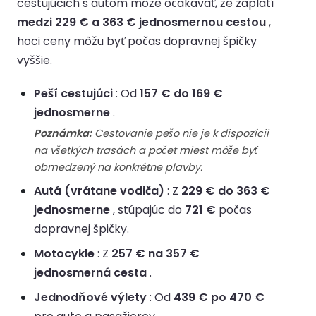
cestujúcich s autom môže očakávať, že zaplatí
medzi 229 € a 363 € jednosmernou cestou
,
hoci ceny môžu byť počas dopravnej špičky
vyššie.
Peší cestujúci
: Od
157 € do 169 €
jednosmerne
.
Poznámka:
Cestovanie pešo nie je k dispozícii
na všetkých trasách a počet miest môže byť
obmedzený na konkrétne plavby.
Autá (vrátane vodiča)
: Z
229 € do 363 €
jednosmerne
, stúpajúc do
721 €
počas
dopravnej špičky.
Motocykle
: Z
257 € na 357 €
jednosmerná cesta
.
Jednodňové výlety
: Od
439 € po 470 €