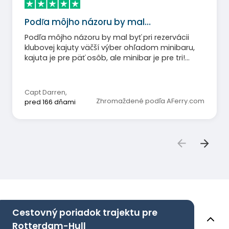
Podľa môjho názoru by mal…
Podľa môjho názoru by mal byť pri rezervácii
klubovej kajuty väčší výber ohľadom minibaru,
kajuta je pre päť osôb, ale minibar je pre tri!
Uprednostnil by som, keby bola káva Costalot
nahradená kvalitnejšou.
Capt Darren
,
Zhromaždené podľa AFerry.com
pred 166 dňami
Cestovný poriadok trajektu pre
Rotterdam-Hull