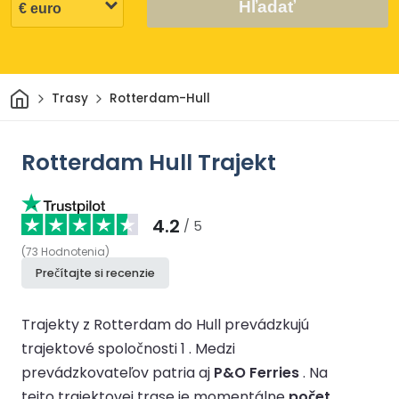
Hľadať
Domov
Trasy
Rotterdam-Hull
Rotterdam Hull Trajekt
4.2
/ 5
(
73
Hodnotenia
)
Prečítajte si recenzie
Trajekty z Rotterdam do Hull prevádzkujú
trajektové spoločnosti 1 .
Medzi
prevádzkovateľov patria aj
P&O Ferries
.
Na
tejto trajektovej trase je momentálne
počet