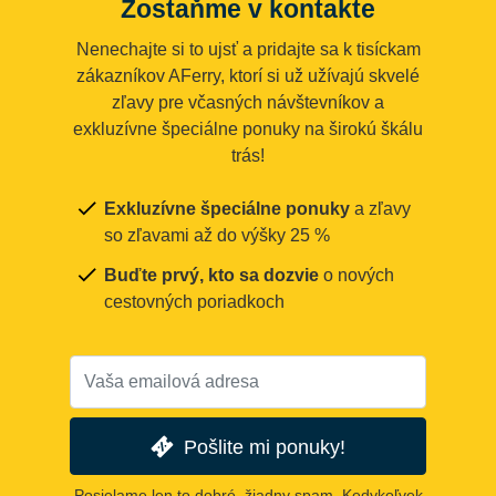
Zostaňme v kontakte
Nenechajte si to ujsť a pridajte sa k tisíckam
zákazníkov AFerry, ktorí si už užívajú skvelé
zľavy pre včasných návštevníkov a
exkluzívne špeciálne ponuky na širokú škálu
trás!
Exkluzívne špeciálne ponuky
a zľavy
so zľavami až do výšky 25 %
Buďte prvý, kto sa dozvie
o nových
cestovných poriadkoch
Pošlite mi ponuky!
Posielame len to dobré, žiadny spam. Kedykoľvek