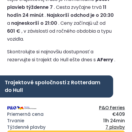
plavieb týždenne 7
.
Cesta zvyčajne trvá
11
hodín 24 minút
.
Najskorší odchod je o 20:30
a
najneskorší o 21:00
.
Ceny začínajú už od
601 €
, v závislosti od ročného obdobia a typu
vozidla.
Skontrolujte si najnovšiu dostupnosť a
rezervujte si trajekt do Hull ešte dnes s
AFerry
.
Trajektové spoločnosti z Rotterdam
do Hull
P&O Ferries
€409
11h 24min
7 plavby