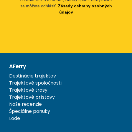
sa môžete odhlásiť.
Zásady ochrany osobných
údajov
AFerry
Destinácie trajektov
Trajektové spoločnosti
Trajektové trasy
Trajektové prístavy
Naše recenzie
Špeciálne ponuky
Lode