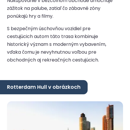
Nakupovanie v bezcolnom obchode umocňuje
zážitok na palube, zatiaľ čo zábavné zóny
ponúkajú hry a filmy.
S bezpečným úschovňou vozidiel pre
cestujúcich autom táto trasa kombinuje
historický význam s moderným vybavením,
vďaka čomu je nevyhnutnou voľbou pre
obchodných aj rekreačných cestujúcich.
Rotterdam Hull v obrázkoch