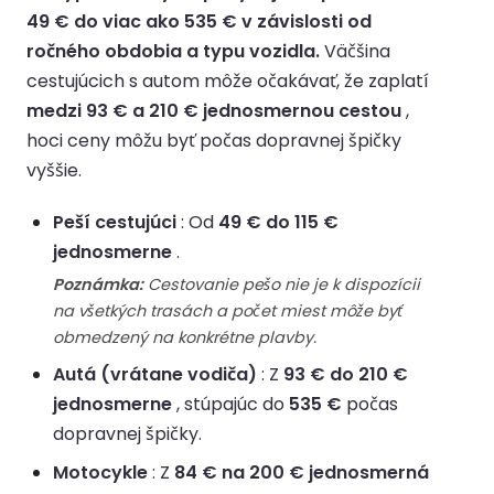
49 € do viac ako 535 € v závislosti od
ročného obdobia a typu vozidla.
Väčšina
cestujúcich s autom môže očakávať, že zaplatí
medzi 93 € a 210 € jednosmernou cestou
,
hoci ceny môžu byť počas dopravnej špičky
vyššie.
Peší cestujúci
: Od
49 € do 115 €
jednosmerne
.
Poznámka:
Cestovanie pešo nie je k dispozícii
na všetkých trasách a počet miest môže byť
obmedzený na konkrétne plavby.
Autá (vrátane vodiča)
: Z
93 € do 210 €
jednosmerne
, stúpajúc do
535 €
počas
dopravnej špičky.
Motocykle
: Z
84 € na 200 € jednosmerná