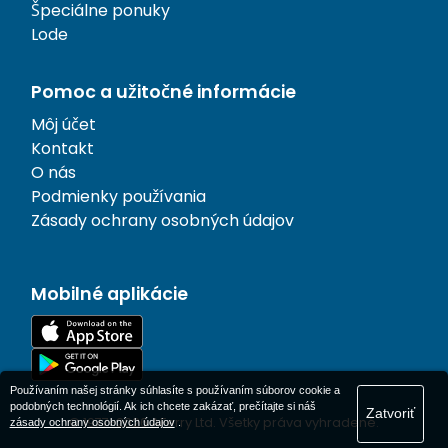
Špeciálne ponuky
Lode
Pomoc a užitočné informácie
Môj účet
Kontakt
O nás
Podmienky používania
Zásady ochrany osobných údajov
Mobilné aplikácie
Používaním našej stránky súhlasíte s používaním súborov cookie a
podobných technológií. Ak ich chcete zakázať, prečítajte si náš
Zatvoriť
© 1977-
2026
AFerry Ltd. Všetky práva vyhradené.
zásady ochrany osobných údajov
.