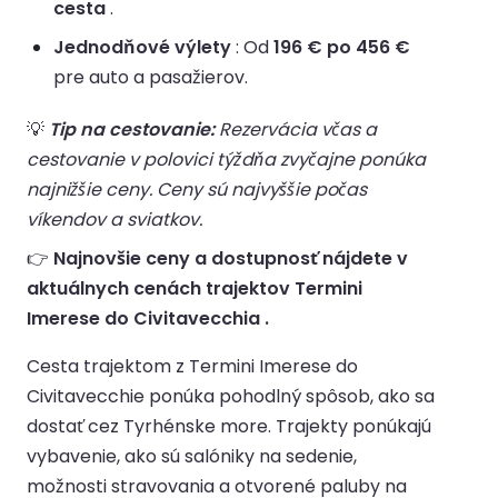
cesta
.
Jednodňové výlety
: Od
196 € po 456 €
pre auto a pasažierov.
💡
Tip na cestovanie:
Rezervácia včas a
cestovanie v polovici týždňa zvyčajne ponúka
najnižšie ceny. Ceny sú najvyššie počas
víkendov a sviatkov.
👉
Najnovšie ceny a dostupnosť nájdete v
aktuálnych cenách trajektov Termini
Imerese do Civitavecchia .
Cesta trajektom z Termini Imerese do
Civitavecchie ponúka pohodlný spôsob, ako sa
dostať cez Tyrhénske more. Trajekty ponúkajú
vybavenie, ako sú salóniky na sedenie,
možnosti stravovania a otvorené paluby na