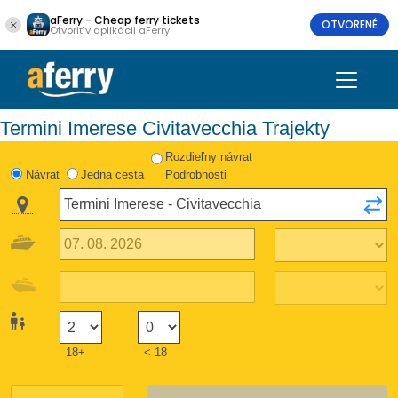
aFerry - Cheap ferry tickets
OTVORENÉ
Otvoriť v aplikácii aFerry
Termini Imerese Civitavecchia Trajekty
Rozdieľny návrat
Návrat
Jedna cesta
Podrobnosti
18+
< 18