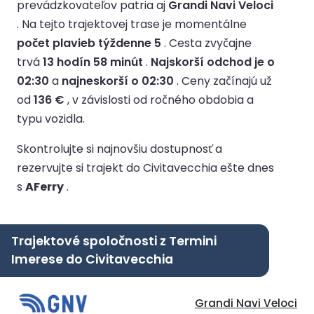
prevádzkovateľov patria aj
Grandi Navi Veloci
.
Na tejto trajektovej trase je momentálne
počet plavieb týždenne 5
.
Cesta zvyčajne
trvá
13 hodín 58 minút
.
Najskorší odchod je o
02:30
a
najneskorší o 02:30
.
Ceny začínajú už
od
136 €
, v závislosti od ročného obdobia a
typu vozidla.
Skontrolujte si najnovšiu dostupnosť a
rezervujte si trajekt do Civitavecchia ešte dnes
s
AFerry
.
Trajektové spoločnosti z Termini
Imerese do Civitavecchia
Grandi Navi Veloci