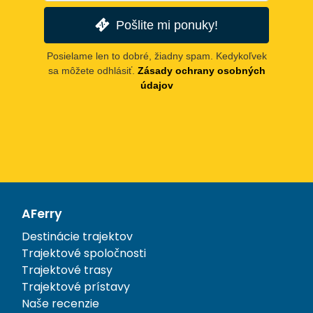
Pošlite mi ponuky!
Posielame len to dobré, žiadny spam. Kedykoľvek
sa môžete odhlásiť.
Zásady ochrany osobných
údajov
AFerry
Destinácie trajektov
Trajektové spoločnosti
Trajektové trasy
Trajektové prístavy
Naše recenzie