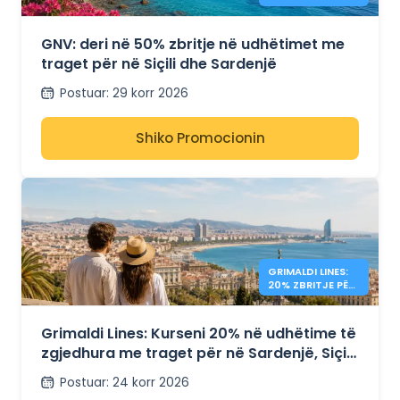
TRAGETET E
SIÇILISË DHE
SARDENJËS
GNV: deri në 50% zbritje në udhëtimet me
traget për në Siçili dhe Sardenjë
Postuar
:
29 korr 2026
Shiko Promocionin
GRIMALDI LINES:
20% ZBRITJE PËR
TRAGETET E
MESDHEUT
Grimaldi Lines: Kurseni 20% në udhëtime të
zgjedhura me traget për në Sardenjë, Siçili
dhe Spanjë
Postuar
:
24 korr 2026