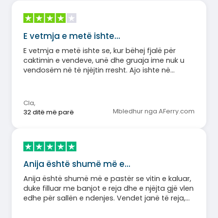
E vetmja e metë ishte…
E vetmja e metë ishte se, kur bëhej fjalë për
caktimin e vendeve, unë dhe gruaja ime nuk u
vendosëm në të njëjtin rresht. Ajo ishte në
rreshtin pas meje, jo pranë meje. Përndryshe,
gjithçka ishte në rregull.
Cla
,
Mbledhur nga AFerry.com
32 ditë më parë
Anija është shumë më e…
Anija është shumë më e pastër se vitin e kaluar,
duke filluar me banjot e reja dhe e njëjta gjë vlen
edhe për sallën e ndenjes. Vendet janë të reja,
kështu që në përgjithësi, jam i kënaqur.