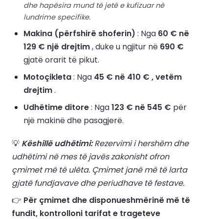
dhe hapësira mund të jetë e kufizuar në
lundrime specifike.
Makina (përfshirë shoferin)
: Nga
60 € në
129 € një drejtim
, duke u ngjitur në
690 €
gjatë orarit të pikut.
Motoçikleta
: Nga
45 € në 410 € , vetëm
drejtim
.
Udhëtime ditore
: Nga
123 € në 545 €
për
një makinë dhe pasagjerë.
💡
Këshillë udhëtimi:
Rezervimi i hershëm dhe
udhëtimi në mes të javës zakonisht ofron
çmimet më të ulëta. Çmimet janë më të larta
gjatë fundjavave dhe periudhave të festave.
👉
Për çmimet dhe disponueshmërinë më të
fundit, kontrolloni tarifat e trageteve