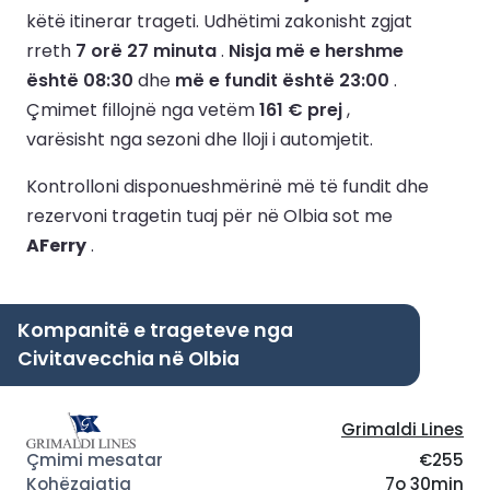
këtë itinerar trageti.
Udhëtimi zakonisht zgjat
rreth
7 orë 27 minuta
.
Nisja më e hershme
është 08:30
dhe
më e fundit është 23:00
.
Çmimet fillojnë nga vetëm
161 € prej
,
varësisht nga sezoni dhe lloji i automjetit.
Kontrolloni disponueshmërinë më të fundit dhe
rezervoni tragetin tuaj për në Olbia sot me
AFerry
.
Kompanitë e trageteve nga
Civitavecchia në Olbia
Grimaldi Lines
€255
7o 30min