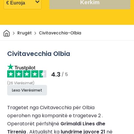
Kerkim
Shtëpi
Rrugët
Civitavecchia-Olbia
Civitavecchia Olbia
4.3
/ 5
(
26
Vlerësimet
)
Lexo Vlerësimet
Tragetet nga Civitavecchia për Olbia
operohen nga kompanitë e trageteve 2 .
Operatorët përfshijnë
Grimaldi Lines dhe
Tirrenia
.
Aktualisht ka
lundrime javore 21
në