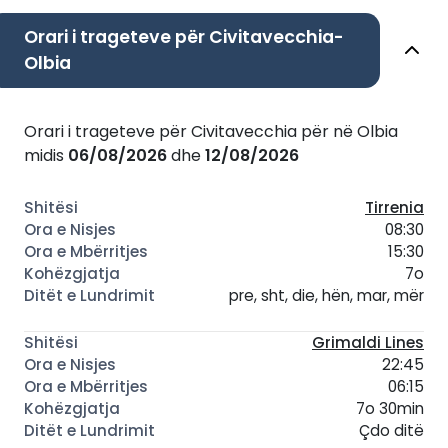
Orari i trageteve për Civitavecchia-
Olbia
Orari i trageteve për Civitavecchia për në Olbia
midis
06/08/2026
dhe
12/08/2026
Tirrenia
08:30
15:30
7o
pre, sht, die, hën, mar, mër
Grimaldi Lines
22:45
06:15
7o 30min
Çdo ditë