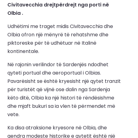
Civitavecchia drejtpërdrejt nga porti në
Olbia .
Udhëtimi me traget midis Civitavecchia dhe
Olbia ofron një mënyrë të rehatshme dhe
piktoreske për të udhëtuar në Italinë
kontinentale.
Në rajonin verilindor të Sardenjës ndodhet
qyteti portual dhe aeroportual i Olbias.
Pavarësisht se është kryesisht një qytet tranzit
për turistët që vijnë ose dalin nga Sardenja
këto ditë, Olbia ka një histori të rëndësishme
dhe mjaft bukuri sa ia vlen të përmendet më
vete.
Ka disa atraksione kryesore në Olbia, dhe
qendra modeste historike e qytetit është një