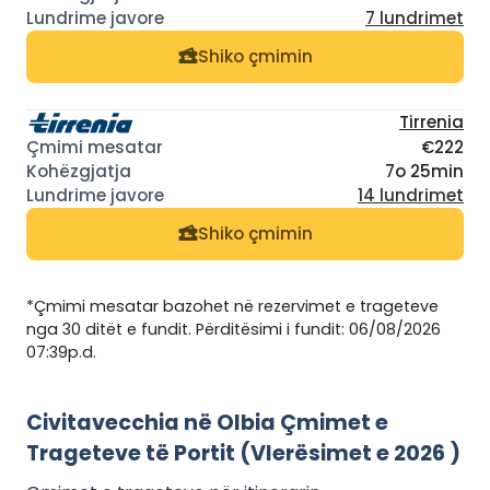
7 lundrimet
Shiko çmimin
Tirrenia
€222
7o 25min
14 lundrimet
Shiko çmimin
*Çmimi mesatar bazohet në rezervimet e trageteve
nga 30 ditët e fundit. Përditësimi i fundit: 06/08/2026
07:39p.d.
Civitavecchia në Olbia Çmimet e
Trageteve të Portit (Vlerësimet e 2026 )