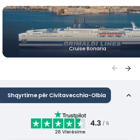
Cruise Bonaria
Shqyrtime për Civitavecchia-Olbia
4.3
/ 5
26
Vlerësime