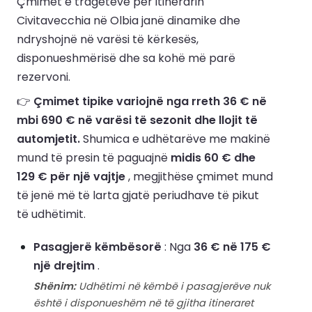
Çmimet e trageteve për itinerarin
Civitavecchia në Olbia janë dinamike dhe
ndryshojnë në varësi të kërkesës,
disponueshmërisë dhe sa kohë më parë
rezervoni.
👉
Çmimet tipike variojnë nga rreth 36 € në
mbi 690 € në varësi të sezonit dhe llojit të
automjetit.
Shumica e udhëtarëve me makinë
mund të presin të paguajnë
midis 60 € dhe
129 € për një vajtje
, megjithëse çmimet mund
të jenë më të larta gjatë periudhave të pikut
të udhëtimit.
Pasagjerë këmbësorë
: Nga
36 € në 175 €
një drejtim
.
Shënim:
Udhëtimi në këmbë i pasagjerëve nuk
është i disponueshëm në të gjitha itineraret