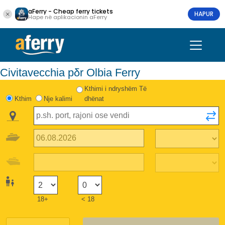
aFerry - Cheap ferry tickets
HAPUR
Hape në aplikacionin aFerry
Civitavecchia pδr Olbia Ferry
Kthimi i ndryshëm Të
Kthim
Nje kalimi
dhënat
18+
< 18