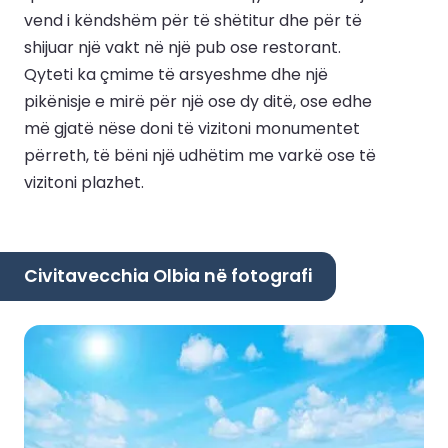
vend i këndshëm për të shëtitur dhe për të
shijuar një vakt në një pub ose restorant.
Qyteti ka çmime të arsyeshme dhe një
pikënisje e mirë për një ose dy ditë, ose edhe
më gjatë nëse doni të vizitoni monumentet
përreth, të bëni një udhëtim me varkë ose të
vizitoni plazhet.
Civitavecchia Olbia në fotografi