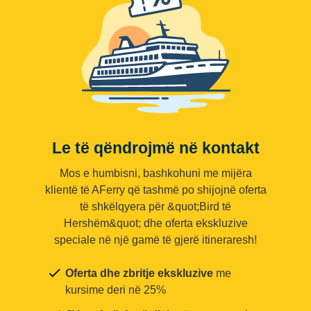
Le të qëndrojmë në kontakt
Mos e humbisni, bashkohuni me mijëra
klientë të AFerry që tashmë po shijojnë oferta
të shkëlqyera për &quot;Bird të
Hershëm&quot; dhe oferta ekskluzive
speciale në një gamë të gjerë itineraresh!
Oferta dhe zbritje ekskluzive
me
kursime deri në 25%