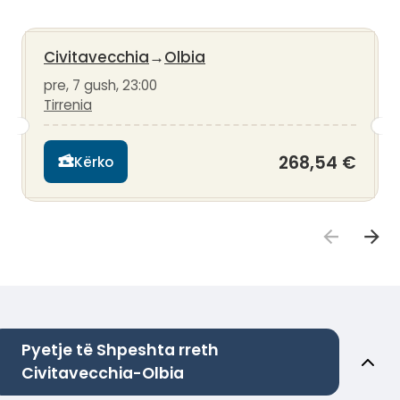
Civitavecchia
→
Olbia
pre, 7 gush, 23:00
Tirrenia
268,54 €
Kërko
Pyetje të Shpeshta rreth
Civitavecchia-Olbia