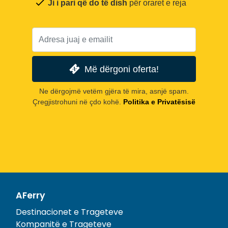
Ji i pari që do të dish
për oraret e reja
Më dërgoni oferta!
Ne dërgojmë vetëm gjëra të mira, asnjë spam.
Çregjistrohuni në çdo kohë.
Politika e Privatësisë
AFerry
Destinacionet e Trageteve
Kompanitë e Trageteve