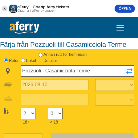
aFerry - Cheap ferry tickets
ÖPPNA
Öppna i aFerry-appen
Färja från Pozzuoli till Casamicciola Terme
Annan rutt för hemresan
Retur
Enkel
Detaljer
18+
< 18