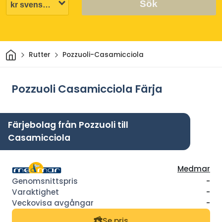
Sök
Hem
Rutter
Pozzuoli-Casamicciola
Pozzuoli Casamicciola Färja
Färjebolag från Pozzuoli till
Casamicciola
Medmar
-
-
-
Se pris