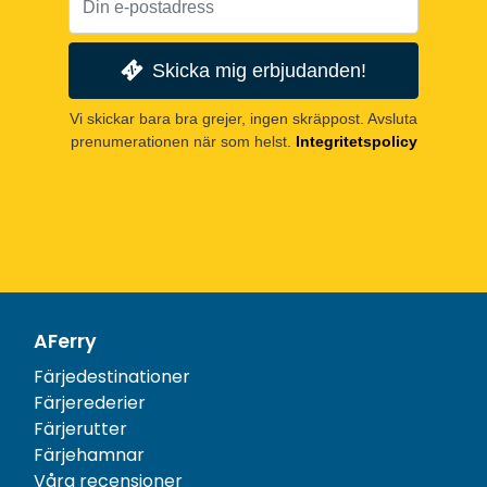
Skicka mig erbjudanden!
Vi skickar bara bra grejer, ingen skräppost. Avsluta
prenumerationen när som helst.
Integritetspolicy
AFerry
Färjedestinationer
Färjerederier
Färjerutter
Färjehamnar
Våra recensioner