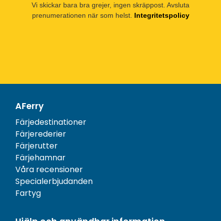
Vi skickar bara bra grejer, ingen skräppost. Avsluta
prenumerationen när som helst.
Integritetspolicy
AFerry
Färjedestinationer
Färjerederier
Färjerutter
Färjehamnar
Våra recensioner
Specialerbjudanden
Fartyg