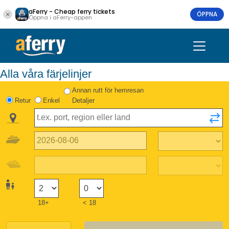
aFerry - Cheap ferry tickets
ÖPPNA
Öppna i aFerry-appen
Alla våra färjelinjer
Annan rutt för hemresan
Retur
Enkel
Detaljer
18+
< 18