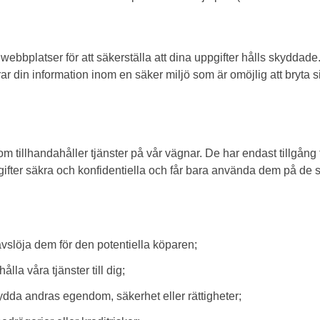
ebbplatser för att säkerställa att dina uppgifter hålls skyddade.
terar din information inom en säker miljö som är omöjlig att bryta s
m tillhandahåller tjänster på vår vägnar. De har endast tillgång t
pgifter säkra och konfidentiella och får bara använda dem på de s
 avslöja dem för den potentiella köparen;
hålla våra tjänster till dig;
 skydda andras egendom, säkerhet eller rättigheter;