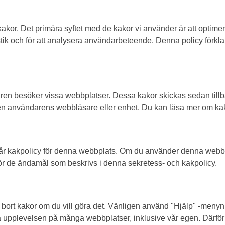
 kakor. Det primära syftet med de kakor vi använder är att opti
stik och för att analysera användarbeteende. Denna policy förkla
aren besöker vissa webbplatser. Dessa kakor skickas sedan tillba
gen användarens webbläsare eller enhet. Du kan läsa mer om k
år kakpolicy för denna webbplats. Om du använder denna webbplats
r för de ändamål som beskrivs i denna sekretess- och kakpolicy.
 bort kakor om du vill göra det. Vänligen använd "Hjälp" -menyn
ala upplevelsen på många webbplatser, inklusive vår egen. Därför