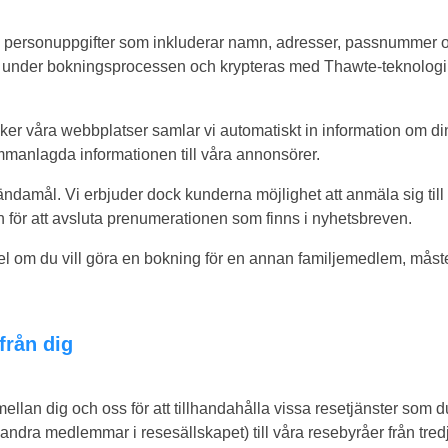
in personuppgifter som inkluderar namn, adresser, passnummer oc
tem under bokningsprocessen och krypteras med Thawte-teknologi. 
er våra webbplatser samlar vi automatiskt in information om din
ammanlagda informationen till våra annonsörer.
ändamål. Vi erbjuder dock kunderna möjlighet att anmäla sig ti
n för att avsluta prenumerationen som finns i nyhetsbreven.
l om du vill göra en bokning för en annan familjemedlem, måste
från dig
mellan dig och oss för att tillhandahålla vissa resetjänster som d
ndra medlemmar i resesällskapet) till våra resebyråer från tredje 