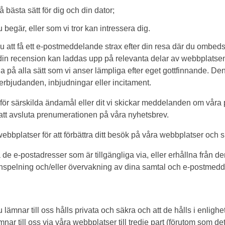
å bästa sätt för dig och din dator;
 begär, eller som vi tror kan intressera dig.
 att få ett e-postmeddelande strax efter din resa där du ombeds
in recension kan laddas upp på relevanta delar av webbplatsen 
erna på alla sätt som vi anser lämpliga efter eget gottfinnande. 
erbjudanden, inbjudningar eller incitament.
r för särskilda ändamål eller dit vi skickar meddelanden om våra
att avsluta prenumerationen på våra nyhetsbrev.
bplatser för att förbättra ditt besök på våra webbplatser och s
 e-postadresser som är tillgängliga via, eller erhållna från d
nspelning och/eller övervakning av dina samtal och e-postmed
du lämnar till oss hålls privata och säkra och att de hålls i enligh
ar till oss via våra webbplatser till tredje part (förutom som det