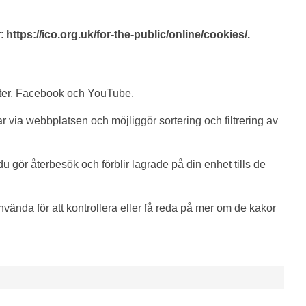
r:
https://ico.org.uk/for-the-public/online/cookies/.
itter, Facebook och YouTube.
via webbplatsen och möjliggör sortering och filtrering av
u gör återbesök och förblir lagrade på din enhet tills de
vända för att kontrollera eller få reda på mer om de kakor