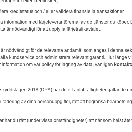
drägerier eller kreditrisker;
rifiera kreditstatus och / eller validera finansiella transaktioner.
a information med färjeleverantörerna, av de tjänster du köper.
 är nödvändigt för att uppfylla färjetrafikavtalet.
 är nödvändigt för de relevanta ändamål som anges i denna sekr
hålla kundservice och administrera relevant garanti. Hur länge vi
 information om vår policy för lagring av data, vänligen
kontakt
yddslagen 2018 (DPA) har du ett antal rättigheter gällande di
eller radering av dina personuppgifter, rätt att begränsa bearbet
r har du rätt (under vissa omständigheter) att när som helst åter