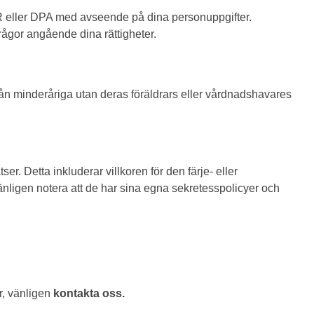
GDPR eller DPA med avseende på dina personuppgifter.
ågor angående dina rättigheter.
från minderåriga utan deras föräldrars eller vårdnadshavares
r. Detta inkluderar villkoren för den färje- eller
änligen notera att de har sina egna sekretesspolicyer och
r, vänligen
kontakta oss.