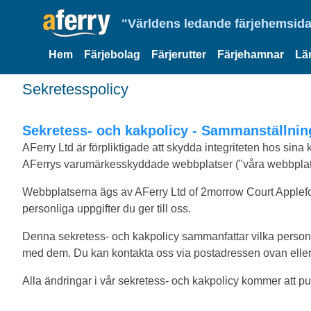
"Världens ledande färjehemsida
Hem
Färjebolag
Färjerutter
Färjehamnar
Lä
Sekretesspolicy
Sekretess- och kakpolicy - Sammanställnin
AFerry Ltd är förpliktigade att skydda integriteten hos sin
AFerrys varumärkesskyddade webbplatser ("våra webbplat
Webbplatserna ägs av AFerry Ltd of 2morrow Court Applefo
personliga uppgifter du ger till oss.
Denna sekretess- och kakpolicy sammanfattar vilka personupp
med dem. Du kan kontakta oss via postadressen ovan elle
Alla ändringar i vår sekretess- och kakpolicy kommer att p