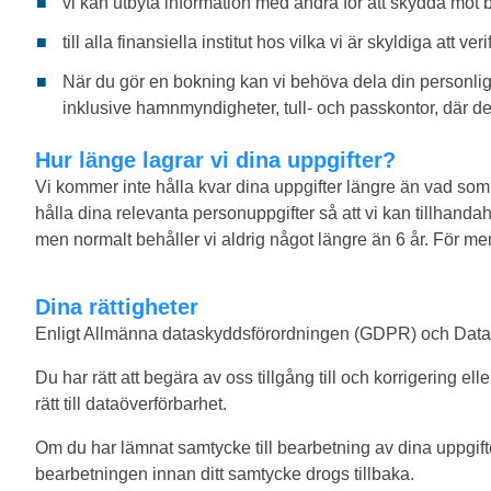
vi kan utbyta information med andra för att skydda mot be
till alla finansiella institut hos vilka vi är skyldiga att ve
När du gör en bokning kan vi behöva dela din personlig
inklusive hamnmyndigheter, tull- och passkontor, där detta
Hur länge lagrar vi dina uppgifter?
Vi kommer inte hålla kvar dina uppgifter längre än vad som
hålla dina relevanta personuppgifter så att vi kan tillhanda
men normalt behåller vi aldrig något längre än 6 år. För mer
Dina rättigheter
Enligt Allmänna dataskyddsförordningen (GDPR) och Datask
Du har rätt att begära av oss tillgång till och korrigering 
rätt till dataöverförbarhet.
Om du har lämnat samtycke till bearbetning av dina uppgifte
bearbetningen innan ditt samtycke drogs tillbaka.