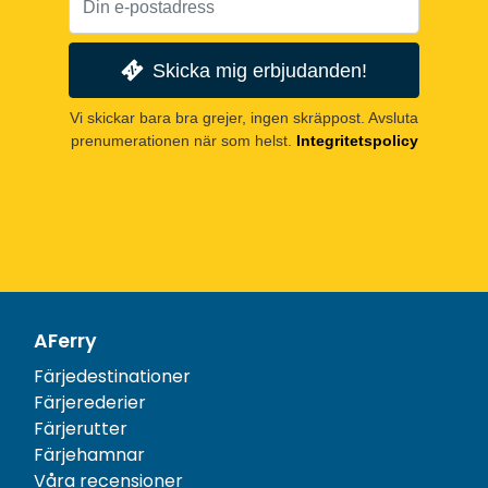
Skicka mig erbjudanden!
Vi skickar bara bra grejer, ingen skräppost. Avsluta
prenumerationen när som helst.
Integritetspolicy
AFerry
Färjedestinationer
Färjerederier
Färjerutter
Färjehamnar
Våra recensioner