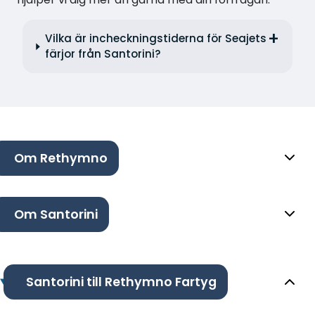
Vilka är incheckningstiderna för Seajets
färjor från Santorini?
Om Rethymno
Om Santorini
Santorini till Rethymno Fartyg