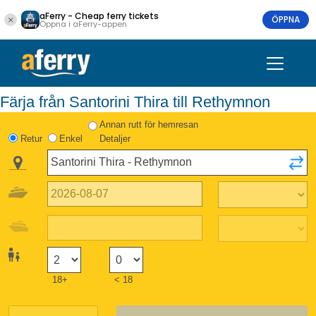
aFerry - Cheap ferry tickets
ÖPPNA
Öppna i aFerry-appen
Färja från Santorini Thira till Rethymnon
Annan rutt för hemresan
Retur
Enkel
Detaljer
18+
< 18