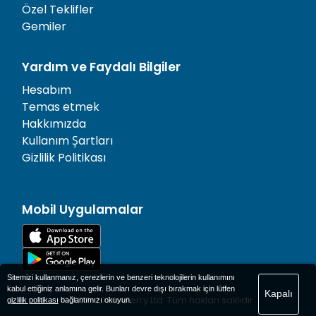
Özel Teklifler
Gemiler
Yardım ve Faydalı Bilgiler
Hesabım
Temas etmek
Hakkımızda
Kullanım Şartları
Gizlilik Politikası
Mobil Uygulamalar
Sitemizi kullanmanız, çerezlerin ve benzeri teknolojilerin kullanımını
kabul ettiğiniz anlamına gelir. Bunları devre dışı bırakmak için lütfen
Kapalı
© 1977-
2026
AFerry Ltd. Tüm hakları saklıdır.
gizlilik politikası
bağlantımızı okuyun.