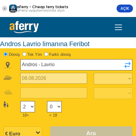
aFerry - Cheap ferry tickets
AÇIK
aFerry uygulamasında açın
Andros Lavrio limanına Feribot
Dönüş
Tek Yön
Farklı dönüş
18+
< 18
Ara