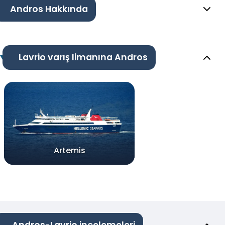
Andros Hakkında
Lavrio varış limanına Andros
Artemis