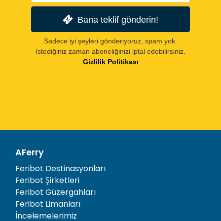
Bana teklif gönderin!
Sadece iyi şeyleri gönderiyoruz, spam yok.
İstediğiniz zaman aboneliğinizi iptal edebilirsiniz.
Gizlilik Politikası
AFerry
Feribot Destinasyonları
Feribot Şirketleri
Feribot Güzergahları
Feribot Limanları
İncelemelerimiz