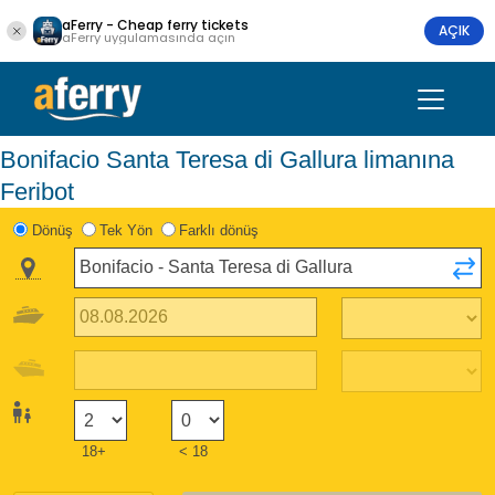
aFerry - Cheap ferry tickets
AÇIK
aFerry uygulamasında açın
Bonifacio Santa Teresa di Gallura limanına
Feribot
Dönüş
Tek Yön
Farklı dönüş
18+
< 18