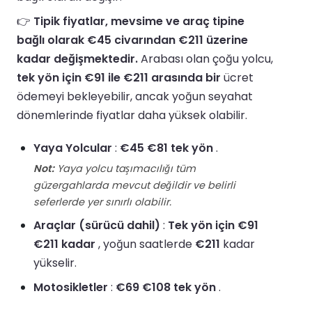
👉
Tipik fiyatlar, mevsime ve araç tipine
bağlı olarak €45 civarından €211 üzerine
kadar değişmektedir.
Arabası olan çoğu yolcu,
tek yön için €91 ile €211 arasında bir
ücret
ödemeyi bekleyebilir, ancak yoğun seyahat
dönemlerinde fiyatlar daha yüksek olabilir.
Yaya Yolcular
:
€45 €81 tek yön
.
Not:
Yaya yolcu taşımacılığı tüm
güzergahlarda mevcut değildir ve belirli
seferlerde yer sınırlı olabilir.
Araçlar (sürücü dahil)
:
Tek yön için €91
€211 kadar
, yoğun saatlerde
€211
kadar
yükselir.
Motosikletler
:
€69 €108 tek yön
.