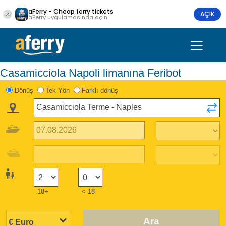
aFerry - Cheap ferry tickets
AÇIK
aFerry uygulamasında açın
Casamicciola Napoli limanına Feribot
Dönüş
Tek Yön
Farklı dönüş
18+
< 18
Ara