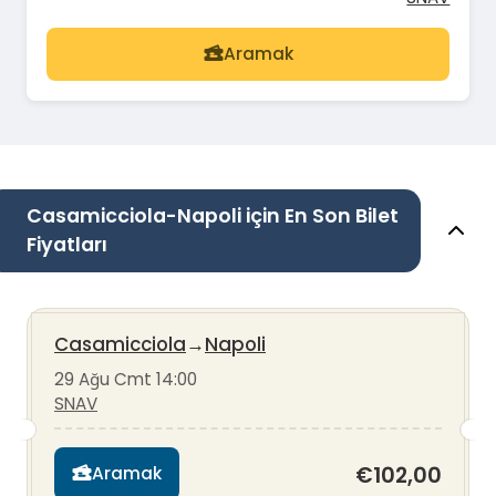
Aramak
Casamicciola-Napoli için En Son Bilet
Fiyatları
Casamicciola
→
Napoli
29 Ağu Cmt 14:00
SNAV
€102,00
Aramak