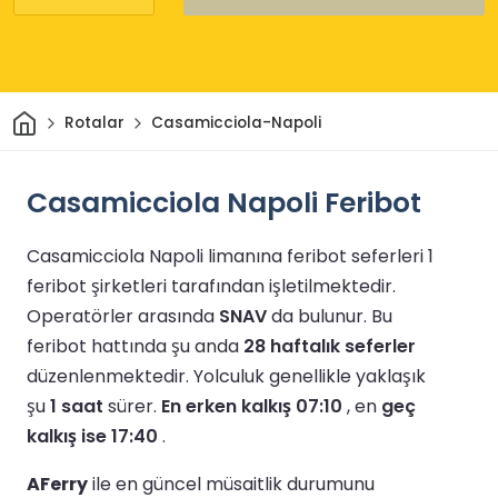
Ev
Rotalar
Casamicciola-Napoli
Casamicciola Napoli Feribot
Casamicciola Napoli limanına feribot seferleri 1
feribot şirketleri tarafından işletilmektedir.
Operatörler arasında
SNAV
da bulunur.
Bu
feribot hattında şu anda
28 haftalık seferler
düzenlenmektedir.
Yolculuk genellikle yaklaşık
şu
1 saat
sürer.
En erken kalkış 07:10
, en
geç
kalkış ise 17:40
.
AFerry
ile en güncel müsaitlik durumunu