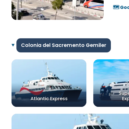
🗺️ Go
Colonia del Sacremento Gemiler
Supe
Atlantic Express
Ex