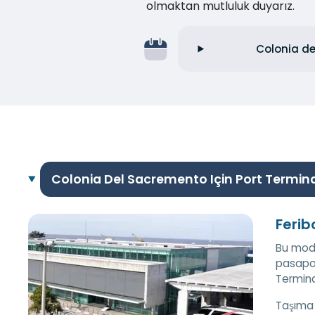
olmaktan mutluluk duyarız.
Colonia de
Colonia Del Sacremento Için Port Termina
Ferib
Bu mode
pasapor
Termina
Taşıma 