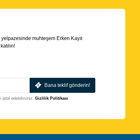
ota yelpazesinde muhteşem Erken Kayıt
atılın!
Bana teklif gönderin!
iptal edebilirsiniz.
Gizlilik Politikası