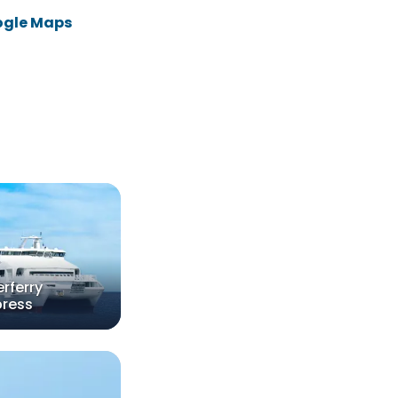
ogle Maps
rferry
press