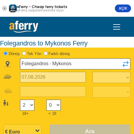
aFerry - Cheap ferry tickets
AÇIK
aFerry uygulamasında açın
Folegandros to Mykonos Ferry
Dönüş
Tek Yön
Farklı dönüş
18+
< 18
Ara