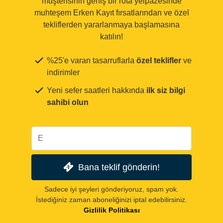
müşterisinin geniş bir rota yelpazesinde
muhteşem Erken Kayıt fırsatlarından ve özel
tekliflerden yararlanmaya başlamasına
katılın!
%25'e varan tasarruflarla
özel teklifler
ve
indirimler
Yeni sefer saatleri hakkında
ilk siz bilgi
sahibi olun
Bana teklif gönderin!
Sadece iyi şeyleri gönderiyoruz, spam yok.
İstediğiniz zaman aboneliğinizi iptal edebilirsiniz.
Gizlilik Politikası