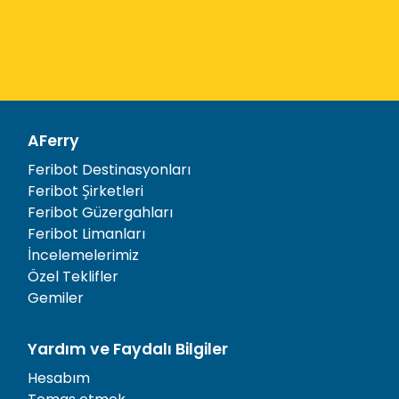
AFerry
Feribot Destinasyonları
Feribot Şirketleri
Feribot Güzergahları
Feribot Limanları
İncelemelerimiz
Özel Teklifler
Gemiler
Yardım ve Faydalı Bilgiler
Hesabım