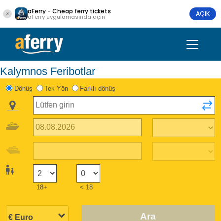
aFerry - Cheap ferry tickets
AÇIK
aFerry uygulamasında açın
Kalymnos Feribotlar
Dönüş
Tek Yön
Farklı dönüş
18+
< 18
Ara