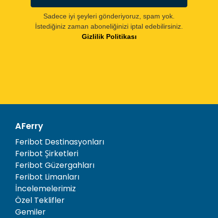
Sadece iyi şeyleri gönderiyoruz, spam yok.
İstediğiniz zaman aboneliğinizi iptal edebilirsiniz.
Gizlilik Politikası
AFerry
Feribot Destinasyonları
Feribot Şirketleri
Feribot Güzergahları
Feribot Limanları
İncelemelerimiz
Özel Teklifler
Gemiler