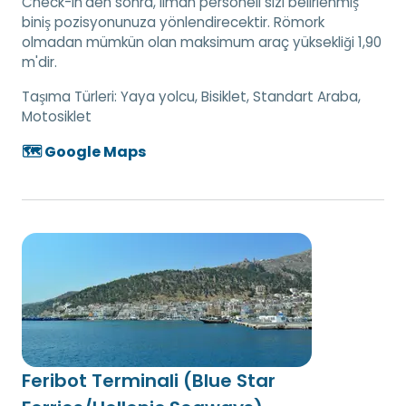
Check-in'den sonra, liman personeli sizi belirlenmiş
biniş pozisyonunuza yönlendirecektir. Römork
olmadan mümkün olan maksimum araç yüksekliği 1,90
m'dir.
Taşıma Türleri:
Yaya yolcu, Bisiklet, Standart Araba,
Motosiklet
🗺️ Google Maps
Feribot Terminali (Blue Star