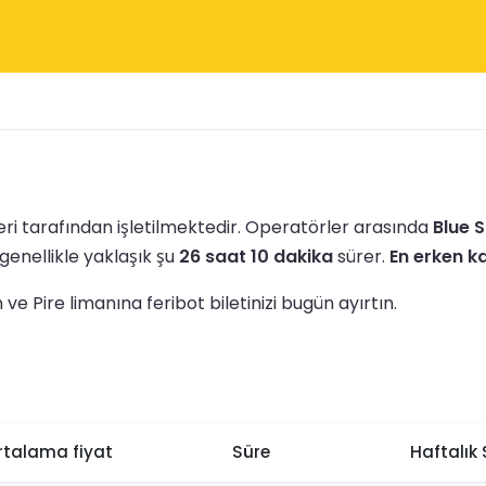
leri tarafından işletilmektedir.
Operatörler arasında
Blue S
genellikle yaklaşık şu
26 saat 10 dakika
sürer.
En erken ka
e Pire limanına feribot biletinizi bugün ayırtın.
rtalama fiyat
Süre
Haftalık 