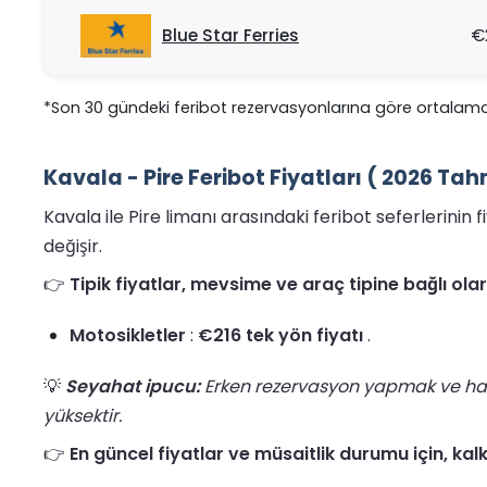
Blue Star Ferries
€
*Son 30 gündeki feribot rezervasyonlarına göre ortalama
Kavala - Pire Feribot Fiyatları ( 2026 Tah
Kavala ile Pire limanı arasındaki feribot seferlerini
değişir.
👉
Tipik fiyatlar, mevsime ve araç tipine bağlı o
Motosikletler
:
€216 tek yön fiyatı
.
💡
Seyahat ipucu:
Erken rezervasyon yapmak ve hafta
yüksektir.
👉
En güncel fiyatlar ve müsaitlik durumu için, kalk