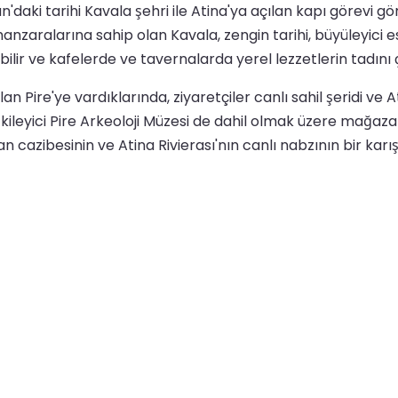
'daki tarihi Kavala şehri ile Atina'ya açılan kapı görevi g
aralarına sahip olan Kavala, zengin tarihi, büyüleyici eski 
bilir ve kafelerde ve tavernalarda yerel lezzetlerin tadını ç
lan Pire'ye vardıklarında, ziyaretçiler canlı sahil şeridi ve 
etkileyici Pire Arkeoloji Müzesi de dahil olmak üzere mağaza
 cazibesinin ve Atina Rivierası'nın canlı nabzının bir karış