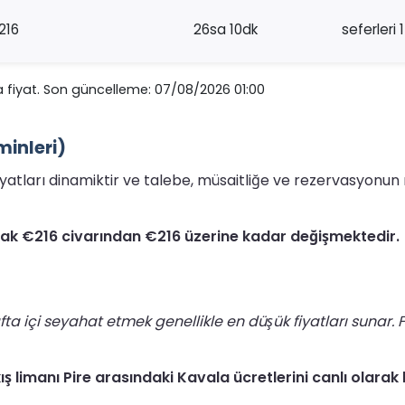
216
26sa 10dk
seferleri 1
 fiyat. Son güncelleme: 07/08/2026 01:00
minleri)
n fiyatları dinamiktir ve talebe, müsaitliğe ve rezervasyon
larak €216 civarından €216 üzerine kadar değişmektedir.
 içi seyahat etmek genellikle en düşük fiyatları sunar. F
ış limanı Pire arasındaki Kavala ücretlerini canlı olarak 