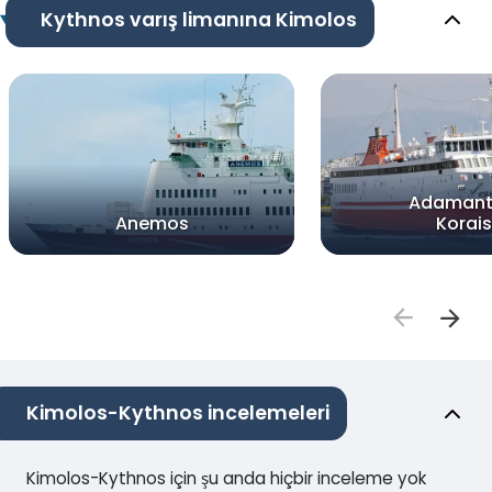
Kythnos varış limanına Kimolos
Adamant
Anemos
Korais
Kimolos-Kythnos incelemeleri
Kimolos-Kythnos için şu anda hiçbir inceleme yok