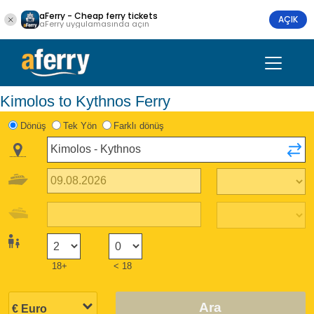
aFerry - Cheap ferry tickets
AÇIK
aFerry uygulamasında açın
Kimolos to Kythnos Ferry
Dönüş
Tek Yön
Farklı dönüş
18+
< 18
Ara