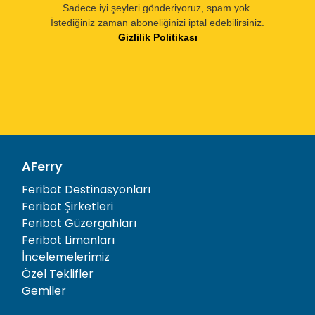
Sadece iyi şeyleri gönderiyoruz, spam yok.
İstediğiniz zaman aboneliğinizi iptal edebilirsiniz.
Gizlilik Politikası
AFerry
Feribot Destinasyonları
Feribot Şirketleri
Feribot Güzergahları
Feribot Limanları
İncelemelerimiz
Özel Teklifler
Gemiler