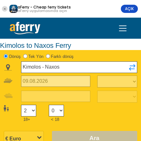
aFerry - Cheap ferry tickets
AÇIK
aFerry uygulamasında açın
Kimolos to Naxos Ferry
Dönüş
Tek Yön
Farklı dönüş
18+
< 18
Ara