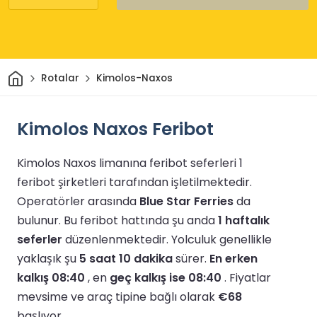
Ev
Rotalar
Kimolos-Naxos
Kimolos Naxos Feribot
Kimolos Naxos limanına feribot seferleri 1
feribot şirketleri tarafından işletilmektedir.
Operatörler arasında
Blue Star Ferries
da
bulunur.
Bu feribot hattında şu anda
1 haftalık
seferler
düzenlenmektedir.
Yolculuk genellikle
yaklaşık şu
5 saat 10 dakika
sürer.
En erken
kalkış 08:40
, en
geç kalkış ise 08:40
.
Fiyatlar
mevsime ve araç tipine bağlı olarak
€68
başlıyor.