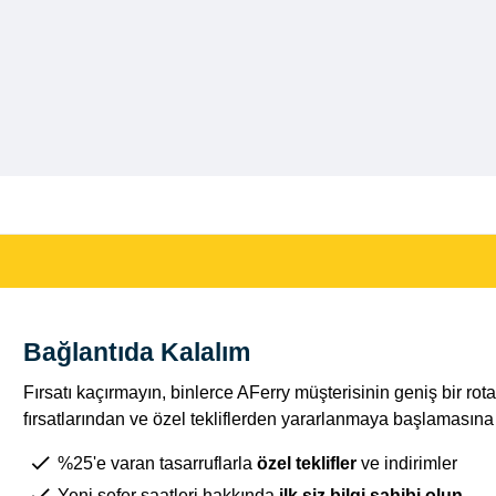
Bağlantıda Kalalım
Fırsatı kaçırmayın, binlerce AFerry müşterisinin geniş bir r
fırsatlarından ve özel tekliflerden yararlanmaya başlamasına k
%25'e varan tasarruflarla
özel teklifler
ve indirimler
Yeni sefer saatleri hakkında
ilk siz bilgi sahibi olun