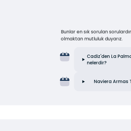
Bunlar en sık sorulan sorulard
olmaktan mutluluk duyarız.
Cadiz'den La Palma
nelerdir?
Naviera Armas T