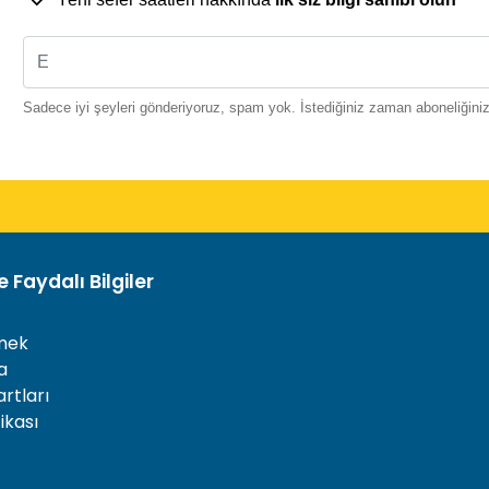
Sadece iyi şeyleri gönderiyoruz, spam yok. İstediğiniz zaman aboneliğinizi 
 Faydalı Bilgiler
mek
a
rtları
tikası