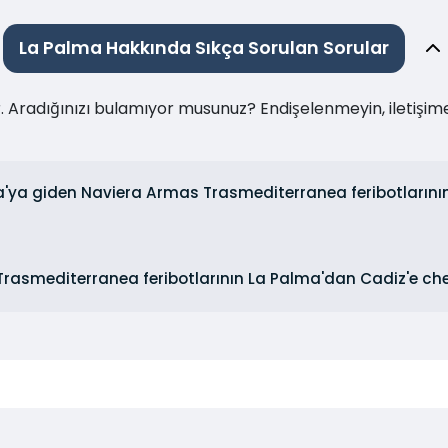
La Palma Hakkında Sıkça Sorulan Sorular
ır. Aradığınızı bulamıyor musunuz? Endişelenmeyin, iletişi
'ya giden Naviera Armas Trasmediterranea feribotlarının
rasmediterranea feribotlarının La Palma'dan Cadiz'e chec