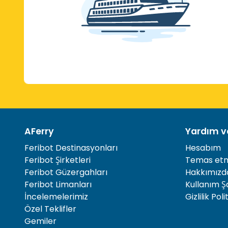
AFerry
Yardım ve
Feribot Destinasyonları
Hesabım
Feribot Şirketleri
Temas et
Feribot Güzergahları
Hakkımızd
Feribot Limanları
Kullanım Şa
İncelemelerimiz
Gizlilik Poli
Özel Teklifler
Gemiler