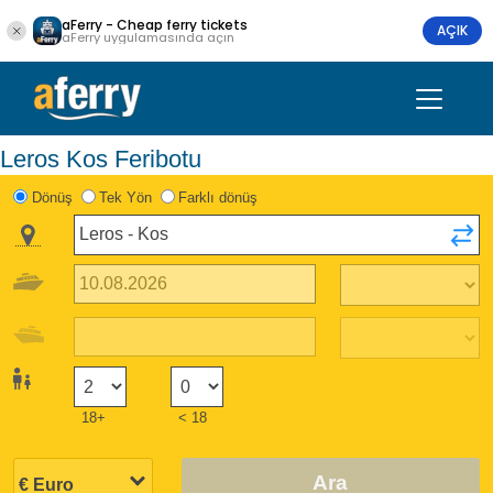
aFerry - Cheap ferry tickets
AÇIK
aFerry uygulamasında açın
Leros Kos Feribotu
Dönüş
Tek Yön
Farklı dönüş
18+
< 18
Ara