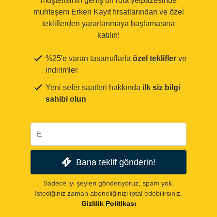
müşterisinin geniş bir rota yelpazesinde
muhteşem Erken Kayıt fırsatlarından ve özel
tekliflerden yararlanmaya başlamasına
katılın!
%25'e varan tasarruflarla
özel teklifler
ve
indirimler
Yeni sefer saatleri hakkında
ilk siz bilgi
sahibi olun
Bana teklif gönderin!
Sadece iyi şeyleri gönderiyoruz, spam yok.
İstediğiniz zaman aboneliğinizi iptal edebilirsiniz.
Gizlilik Politikası