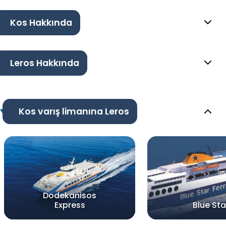
Kos Hakkında
Leros Hakkında
Kos varış limanına Leros
Dodekanisos
Express
Blue Star