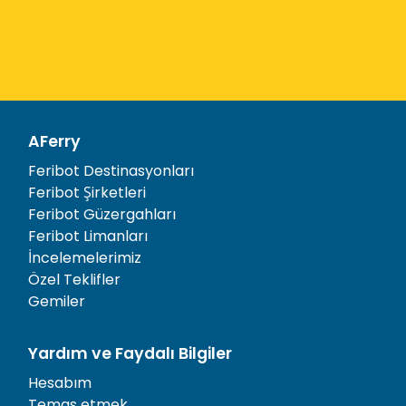
AFerry
Feribot Destinasyonları
Feribot Şirketleri
Feribot Güzergahları
Feribot Limanları
İncelemelerimiz
Özel Teklifler
Gemiler
Yardım ve Faydalı Bilgiler
Hesabım
Temas etmek