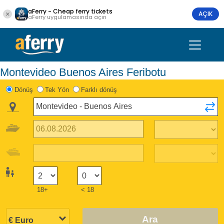
aFerry - Cheap ferry tickets
AÇIK
aFerry uygulamasında açın
Montevideo Buenos Aires Feribotu
Dönüş
Tek Yön
Farklı dönüş
18+
< 18
Ara