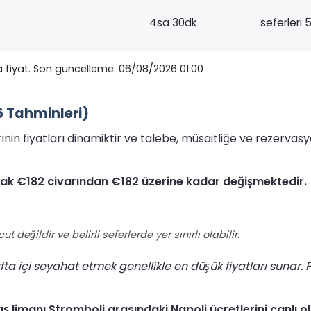
4sa 30dk
seferleri 
 fiyat. Son güncelleme: 06/08/2026 01:00
26 Tahminleri)
erinin fiyatları dinamiktir ve talebe, müsaitliğe ve rezerv
larak €182 civarından €182 üzerine kadar değişmektedir.
ğildir ve belirli seferlerde yer sınırlı olabilir.
 içi seyahat etmek genellikle en düşük fiyatları sunar. F
ış limanı Stromboli arasındaki Napoli ücretlerini canlı o