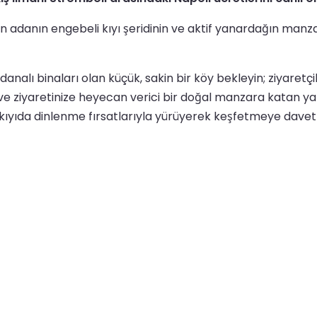
n adanın engebeli kıyı şeridinin ve aktif yanardağın manza
analı binaları olan küçük, sakin bir köy bekleyin; ziyaret
nir ve ziyaretinize heyecan verici bir doğal manzara katan
 kıyıda dinlenme fırsatlarıyla yürüyerek keşfetmeye davet