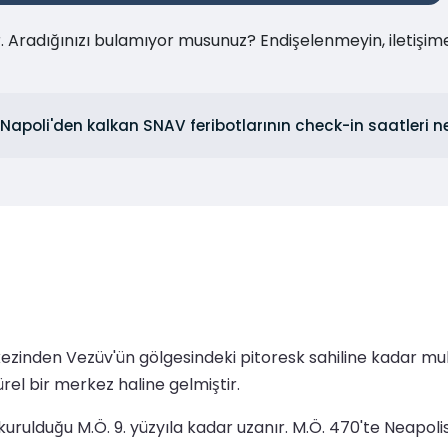
ır. Aradığınızı bulamıyor musunuz? Endişelenmeyin, iletişi
Napoli'den kalkan SNAV feribotlarının check-in saatleri ne
zinden Vezüv'ün gölgesindeki pitoresk sahiline kadar muhte
rel bir merkez haline gelmiştir.
kurulduğu M.Ö. 9. yüzyıla kadar uzanır. M.Ö. 470'te Neapoli