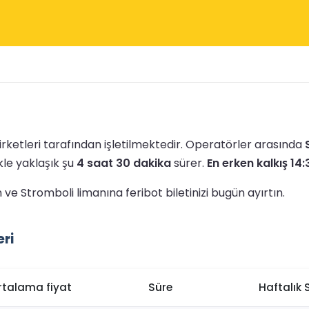
irketleri tarafından işletilmektedir.
Operatörler arasında
kle yaklaşık şu
4 saat 30 dakika
sürer.
En erken kalkış 14:
ve Stromboli limanına feribot biletinizi bugün ayırtın.
eri
rtalama fiyat
Süre
Haftalık 