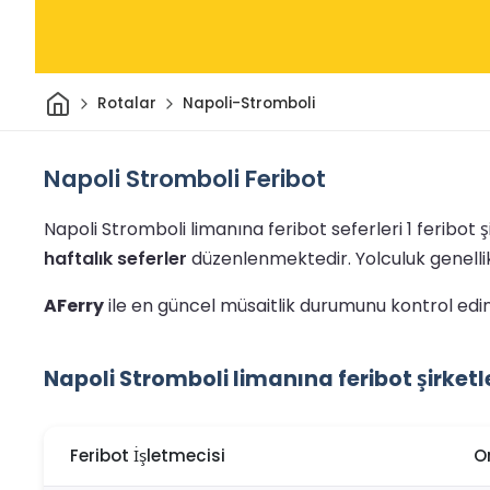
Ev
Rotalar
Napoli-Stromboli
Napoli Stromboli Feribot
Napoli Stromboli limanına feribot seferleri 1 feribot ş
haftalık seferler
düzenlenmektedir.
Yolculuk genelli
AFerry
ile en güncel müsaitlik durumunu kontrol edin 
Napoli Stromboli limanına feribot şirketl
Feribot İşletmecisi
O