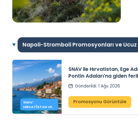
Napoli-Stromboli Promosyonları ve Ucuz F
SNAV ile Hırvatistan, Ege Ad
Pontin Adaları'na giden fer
%10'a varan indirimden yara
Gönderildi
:
1 Ağu 2026
Promosyonu Görüntüle
SNAV:
HIRVATISTAN VE
ADALARA %10’E
VARAN INDIRIM