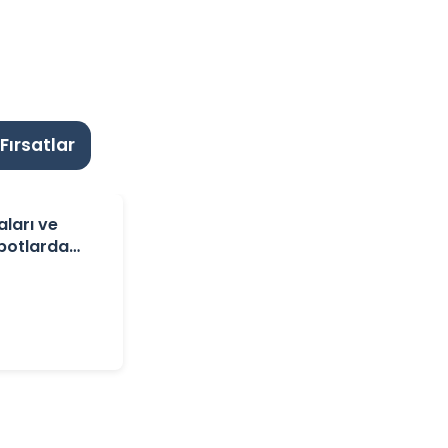
ırsatlar
aları ve
ibotlarda
rlanın.