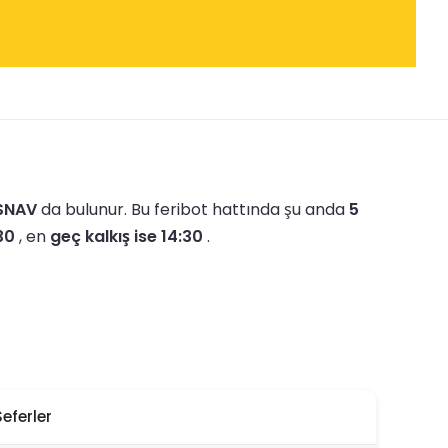
SNAV
da bulunur.
Bu feribot hattında şu anda
5
30
, en
geç kalkış ise 14:30
.
Seferler