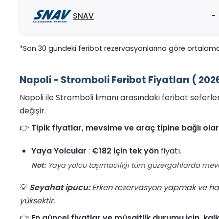
SNAV
-
*Son 30 gündeki feribot rezervasyonlarına göre ortalama
Napoli - Stromboli Feribot Fiyatları ( 20
Napoli ile Stromboli limanı arasındaki feribot seferl
değişir.
👉
Tipik fiyatlar, mevsime ve araç tipine bağlı o
Yaya Yolcular
:
€182 için tek yön
fiyatı.
Not:
Yaya yolcu taşımacılığı tüm güzergahlarda mevcut de
💡
Seyahat ipucu:
Erken rezervasyon yapmak ve hafta
yüksektir.
👉
En güncel fiyatlar ve müsaitlik durumu için, kalk