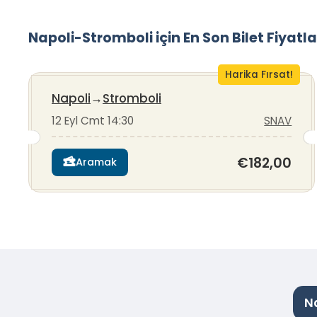
Napoli-Stromboli için En Son Bilet Fiyatla
Harika Fırsat!
Napoli
→
Stromboli
12 Eyl Cmt 14:30
SNAV
€182,00
Aramak
N