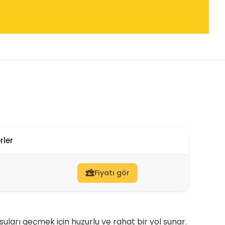
rler
Fiyatı gör
ları geçmek için huzurlu ve rahat bir yol sunar.