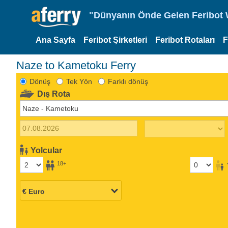
"Dünyanın Önde Gelen Feribot W
Ana Sayfa
Feribot Şirketleri
Feribot Rotaları
F
Naze to Kametoku Ferry
Dönüş
Tek Yön
Farklı dönüş
Dış Rota
Yolcular
18+