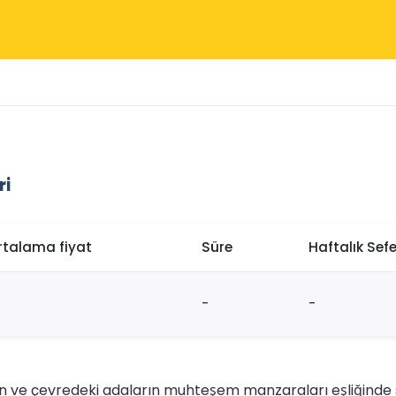
ri
rtalama fiyat
Süre
Haftalık Sefe
-
-
in ve çevredeki adaların muhteşem manzaraları eşliğinde su