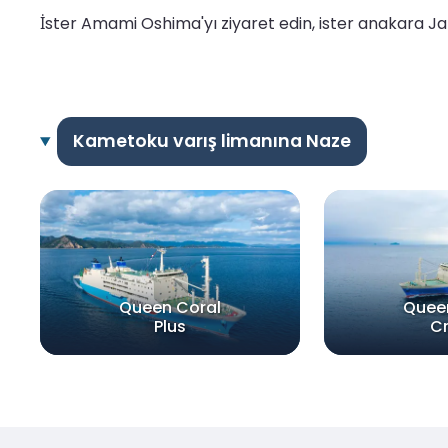
İster Amami Oshima'yı ziyaret edin, ister anakara Ja
Kametoku varış limanına Naze
Queen Coral
Quee
Plus
C