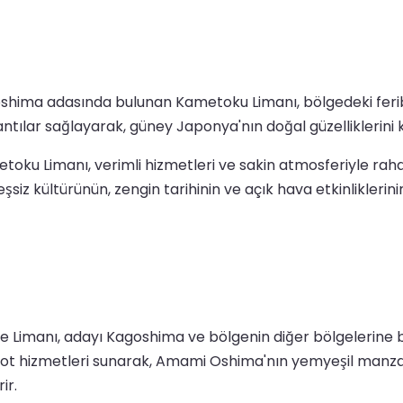
ima adasında bulunan Kametoku Limanı, bölgedeki feribot 
ılar sağlayarak, güney Japonya'nın doğal güzelliklerini ke
toku Limanı, verimli hizmetleri ve sakin atmosferiyle rahat
 kültürünün, zengin tarihinin ve açık hava etkinliklerinin 
imanı, adayı Kagoshima ve bölgenin diğer bölgelerine bağ
ibot hizmetleri sunarak, Amami Oshima'nın yemyeşil manzar
ir.