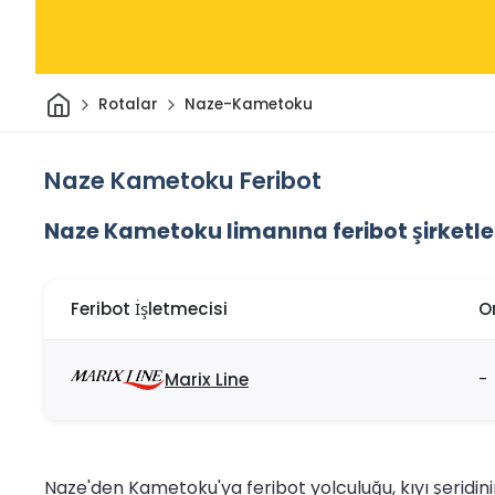
Ev
Rotalar
Naze-Kametoku
Naze Kametoku Feribot
Naze Kametoku limanına feribot şirketle
Feribot İşletmecisi
O
Marix Line
-
Naze'den Kametoku'ya feribot yolculuğu, kıyı şeridin