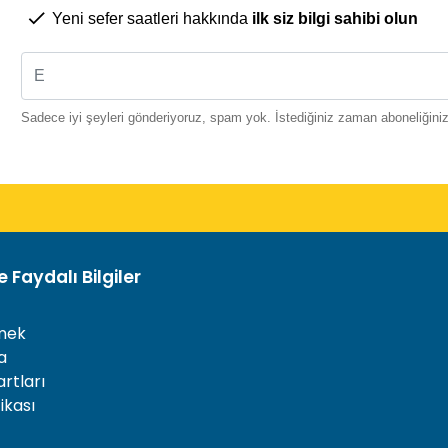
Yeni sefer saatleri hakkında
ilk siz bilgi sahibi olun
Sadece iyi şeyleri gönderiyoruz, spam yok. İstediğiniz zaman aboneliğinizi 
 Faydalı Bilgiler
mek
a
rtları
tikası