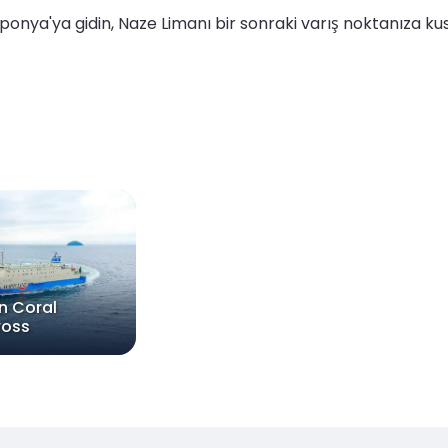
ponya'ya gidin, Naze Limanı bir sonraki varış noktanıza kus
n Coral
ross