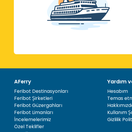
AFerry
Yardım ve
Feribot Destinasyonları
Hesabım
Feribot Şirketleri
Temas et
Feribot Güzergahları
Hakkımızd
Feribot Limanları
Kullanım Şa
İncelemelerimiz
Gizlilik Poli
Özel Teklifler