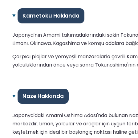
Kametoku Hakkında
Japonya'nın Amami takımadalarındaki sakin Tokunosh
Limanı, Okinawa, Kagoshima ve komşu adalara bağlant
Çarpıcı plajlar ve yemyeşil manzaralarla çevrili Kame
yolculuklarından önce veya sonra Tokunoshima'nın eşsiz
Naze Hakkında
Japonya'daki Amami Oshima Adası'nda bulunan Naze L
merkezdir. Liman, yolcular ve araçlar için uygun fer
keşfetmek için ideal bir başlangıç noktası haline getir