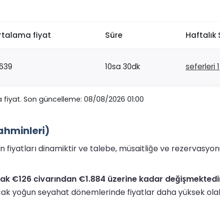
rtalama fiyat
Süre
Haftalık 
639
10sa 30dk
seferleri 1
 fiyat. Son güncelleme: 08/08/2026 01:00
Tahminleri)
nin fiyatları dinamiktir ve talebe, müsaitliğe ve rezervasy
arak €126 civarından €1.884 üzerine kadar değişmektedi
ak yoğun seyahat dönemlerinde fiyatlar daha yüksek olabi