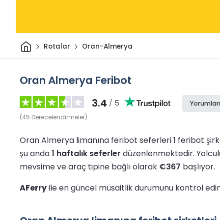
Ev
Rotalar
Oran-Almerya
Oran Almerya Feribot
3.4
/ 5
Yorumlar
(
45
Derecelendirmeler
)
Oran Almerya limanına feribot seferleri 1 feribot şirk
şu anda
1 haftalık seferler
düzenlenmektedir.
Yolcul
mevsime ve araç tipine bağlı olarak
€367
başlıyor.
AFerry
ile en güncel müsaitlik durumunu kontrol edin 