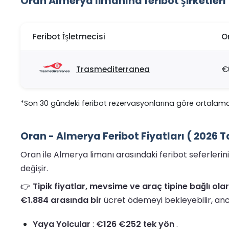
Oran Almerya limanına feribot şirketleri
Feribot İşletmecisi
O
Trasmediterranea
€
*Son 30 gündeki feribot rezervasyonlarına göre ortalama
Oran - Almerya Feribot Fiyatları ( 2026 
Oran ile Almerya limanı arasındaki feribot seferleri
değişir.
👉
Tipik fiyatlar, mevsime ve araç tipine bağlı ol
€1.884 arasında bir
ücret ödemeyi bekleyebilir, anc
Yaya Yolcular
:
€126 €252 tek yön
.