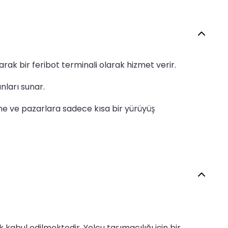
arak bir feribot terminali olarak hizmet verir.
nları sunar.
ne ve pazarlara sadece kısa bir yürüyüş
kabul edilmektedir. Yolcu taşımacılığı için bir