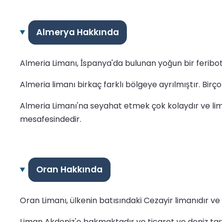
Almerya Hakkında
Almeria Limanı, İspanya'da bulunan yoğun bir feribot l
Almeria limanı birkaç farklı bölgeye ayrılmıştır. Birç
Almeria Limanı'na seyahat etmek çok kolaydır ve lima
mesafesindedir.
Oran Hakkında
Oran Limanı, ülkenin batısındaki Cezayir limanıdır v
Liman Akdeniz'e bakmaktadır ve ticaret ve deniz taşım