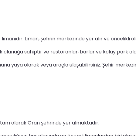
imanıdır. Liman, şehrin merkezinde yer alır ve öncelikli ol
ok olanağa sahiptir ve restoranlar, barlar ve kolay park ala
na yaya olarak veya araçla ulaşabilirsiniz. Şehir merkezi
e tam olarak Oran şehrinde yer almaktadır.
acılığının her alanında en önemli limanlardan biri olarak 