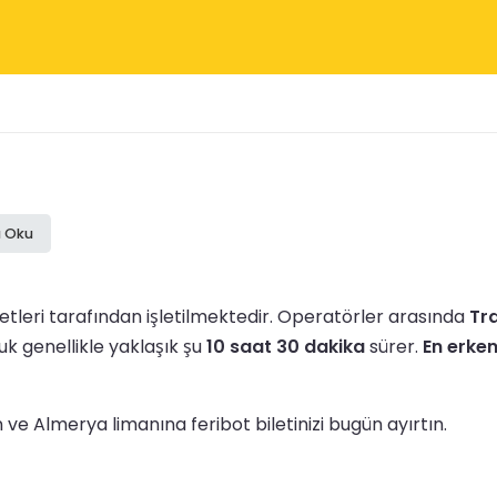
ı Oku
etleri tarafından işletilmektedir.
Operatörler arasında
Tr
uk genellikle yaklaşık şu
10 saat 30 dakika
sürer.
En erken
ve Almerya limanına feribot biletinizi bugün ayırtın.