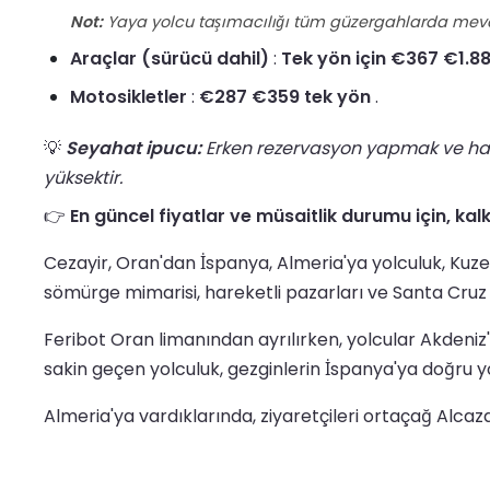
Not:
Yaya yolcu taşımacılığı tüm güzergahlarda mevcut de
Araçlar (sürücü dahil)
:
Tek yön için €367 €1.8
Motosikletler
:
€287 €359 tek yön
.
💡
Seyahat ipucu:
Erken rezervasyon yapmak ve hafta
yüksektir.
👉
En güncel fiyatlar ve müsaitlik durumu için, kal
Cezayir, Oran'dan İspanya, Almeria'ya yolculuk, Kuze
sömürge mimarisi, hareketli pazarları ve Santa Cruz Ka
Feribot Oran limanından ayrılırken, yolcular Akdeniz'
sakin geçen yolculuk, gezginlerin İspanya'ya doğru yo
Almeria'ya vardıklarında, ziyaretçileri ortaçağ Alcazab