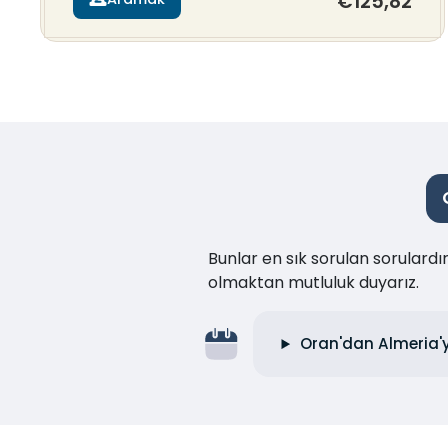
€125,82
Bunlar en sık sorulan sorulard
olmaktan mutluluk duyarız.
Oran'dan Almeria'y