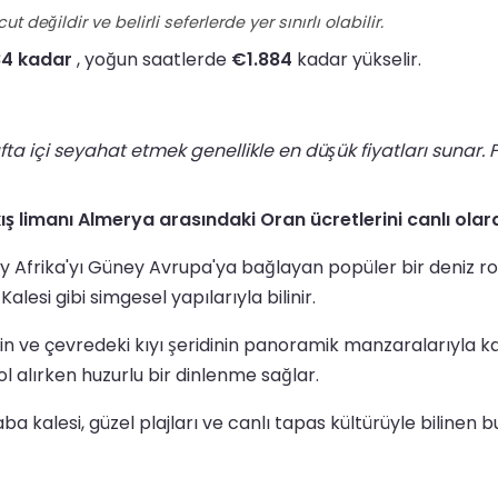
ğildir ve belirli seferlerde yer sınırlı olabilir.
84 kadar
, yoğun saatlerde
€1.884
kadar yükselir.
 içi seyahat etmek genellikle en düşük fiyatları sunar. F
kış limanı Almerya arasındaki Oran ücretlerini canlı olar
y Afrika'yı Güney Avrupa'ya bağlayan popüler bir deniz rota
lesi gibi simgesel yapılarıyla bilinir.
in ve çevredeki kıyı şeridinin panoramik manzaralarıyla kar
l alırken huzurlu bir dinlenme sağlar.
a kalesi, güzel plajları ve canlı tapas kültürüyle bilinen bu