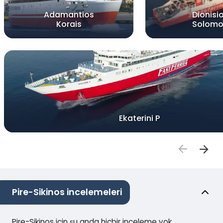
Adamantios
Dionisi
Korais
Solomo
Ekaterini P
Pire-Sikinos incelemeleri
Pire-Sikinos için şu anda hiçbir inceleme yok