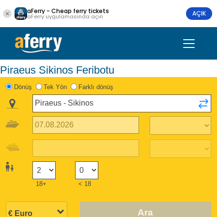
aFerry - Cheap ferry tickets
AÇIK
aFerry uygulamasında açın
Piraeus Sikinos Feribotu
Dönüş
Tek Yön
Farklı dönüş
18+
< 18
Ara