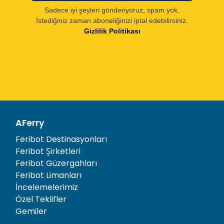
Sadece iyi şeyleri gönderiyoruz, spam yok.
İstediğiniz zaman aboneliğinizi iptal edebilirsiniz.
Gizlilik Politikası
AFerry
Feribot Destinasyonları
Feribot Şirketleri
Feribot Güzergahları
Feribot Limanları
İncelemelerimiz
Özel Teklifler
Gemiler