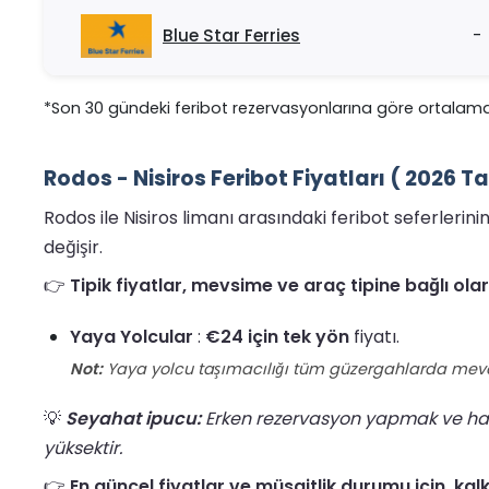
Blue Star Ferries
-
*Son 30 gündeki feribot rezervasyonlarına göre ortalama
Rodos - Nisiros Feribot Fiyatları ( 2026 T
Rodos ile Nisiros limanı arasındaki feribot seferleri
değişir.
👉
Tipik fiyatlar, mevsime ve araç tipine bağlı o
Yaya Yolcular
:
€24 için tek yön
fiyatı.
Not:
Yaya yolcu taşımacılığı tüm güzergahlarda mevcut de
💡
Seyahat ipucu:
Erken rezervasyon yapmak ve hafta
yüksektir.
👉
En güncel fiyatlar ve müsaitlik durumu için, kalk