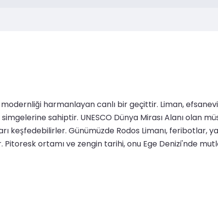
modernliği harmanlayan canlı bir geçittir. Liman, efsanev
simgelerine sahiptir. UNESCO Dünya Mirası Alanı olan müsta
arları keşfedebilirler. Günümüzde Rodos Limanı, feribotlar, 
. Pitoresk ortamı ve zengin tarihi, onu Ege Denizi'nde mutl