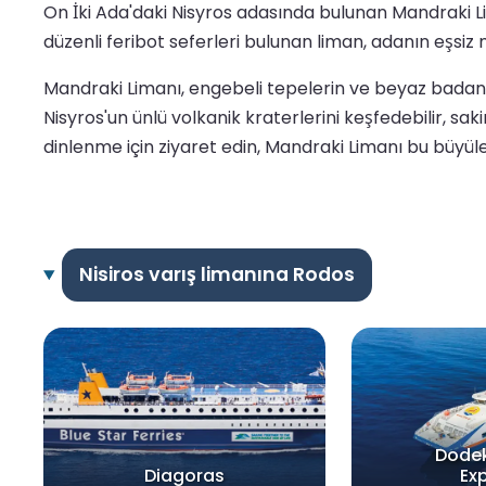
On İki Ada'daki Nisyros adasında bulunan Mandraki Lim
düzenli feribot seferleri bulunan liman, adanın eşsiz 
Mandraki Limanı, engebeli tepelerin ve beyaz badanal
Nisyros'un ünlü volkanik kraterlerini keşfedebilir, saki
dinlenme için ziyaret edin, Mandraki Limanı bu büyül
Nisiros varış limanına Rodos
Dode
Diagoras
Ex