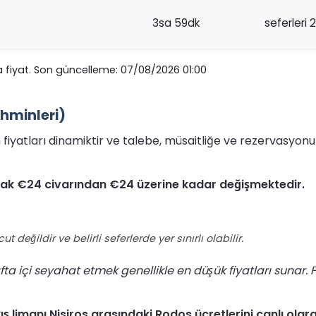
3sa 59dk
seferleri 2
 fiyat. Son güncelleme: 07/08/2026 01:00
ahminleri)
nin fiyatları dinamiktir ve talebe, müsaitliğe ve rezervasy
larak €24 civarından €24 üzerine kadar değişmektedir.
ğildir ve belirli seferlerde yer sınırlı olabilir.
 içi seyahat etmek genellikle en düşük fiyatları sunar. F
ış limanı Nisiros arasındaki Rodos ücretlerini canlı olar