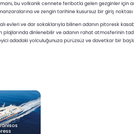
anı, bu volkanik cennete feribotla gelen gezginler için an
manzaralarına ve zengin tarihine kusursuz bir giriş noktası
ı evleri ve dar sokaklarıyla bilinen adanın pitoresk kasab
n plajlarında dinlenebilir ve adanın rahat atmosferinin tadını
eyici adadaki yolculuğunuza pürüzsüz ve davetkar bir başl
kanisos
press