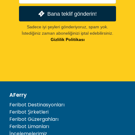
Bana teklif gönderin!
Sadece iyi şeyleri gönderiyoruz, spam yok.
İstediğiniz zaman aboneliğinizi iptal edebilirsiniz.
Gizlilik Politikası
AFerry
Feribot Destinasyonları
Feribot Şirketleri
Feribot Güzergahları
Feribot Limanları
İncelemelerimiz