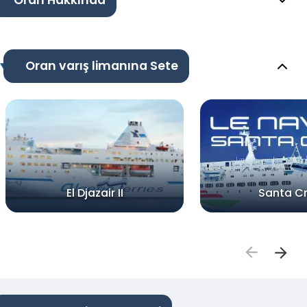
Oran Hakkında
Oran varış limanına Sete
El Djazair II
Santa C