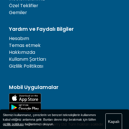
Özel Teklifler
Gemiler
Yardım ve Faydalı Bilgiler
Hesabım
Temas etmek
Hakkımızda
Kullanım Şartları
Gizlilik Politikası
Mobil Uygulamalar
Sitemizi kullanmanız, çerezlerin ve benzeri teknolojilerin kullanımını
kabul ettiğiniz anlamına gelir. Bunları devre dışı bırakmak için lütfen
Kapalı
© 1977-
2026
AFerry Ltd. Tüm hakları saklıdır.
gizlilik politikası
bağlantımızı okuyun.