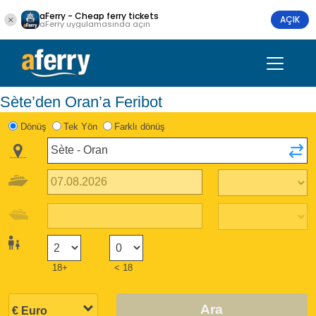
aFerry - Cheap ferry tickets
AÇIK
aFerry uygulamasında açın
Sète’den Oran’a Feribot
Dönüş
Tek Yön
Farklı dönüş
18+
< 18
Ara