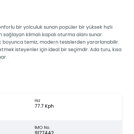
nforlu bir yolculuk sunan popüler bir yüksek hızlı
m sağlayan klimalı kapalı oturma alanı sunar.
luk boyunca temiz, modern tesislerden yararlanabilir.
tmek isteyenler için ideal bir seçimdir. Ada turu, kısa
nar.
Hız
77.7 Kph
IMO No.
9177442