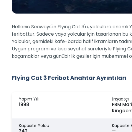
Hellenic Seaways'in Flying Cat 3'ü, yolculara önemli 
feribottur. Sadece yaya yolcular için tasarlanan bu k
Yolcular, gemideki kafe-barda hafif ikramların tadını 
Uygun programı ve kısa seyahat süreleriyle Flying Cat 
kaçamaklar veya günübirlik geziler için mükemmel olan
Flying Cat 3 Feribot Anahtar Ayrıntıları
Yapım Yılı
İnşaatçı
1998
FBM Mari
Kingdo
Kapasite Yolcu
Kapasite 
342
—