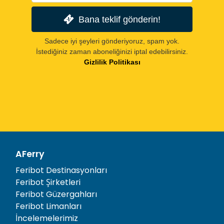
Bana teklif gönderin!
Sadece iyi şeyleri gönderiyoruz, spam yok.
İstediğiniz zaman aboneliğinizi iptal edebilirsiniz.
Gizlilik Politikası
AFerry
Feribot Destinasyonları
Feribot Şirketleri
Feribot Güzergahları
Feribot Limanları
İncelemelerimiz