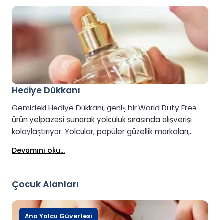
uygun bir ilk durak haline getirir.
Hediye Dükkanı
Gemideki Hediye Dükkanı, geniş bir World Duty Free
ürün yelpazesi sunarak yolculuk sırasında alışverişi
kolaylaştırıyor. Yolcular, popüler güzellik markaları,
parfümler, hediyeler ve seyahate özel ürünlerin yanı
Devamını oku...
sıra gemide her zaman bulunmayan sınırlı sayıda
üretilen ürünlere de göz atabilirler. Ek kolaylık için,
World Duty Free Rezervasyon ve Teslim Alma hizmeti,
Çocuk Alanları
ürünlerin seyahatten önce çevrimiçi olarak
seçilmesine olanak tanır. Ürünler, seyahatten bir ay
öncesine kadar rezerve edilebilir ve gemideki World
Ana Yolcu Güvertesi