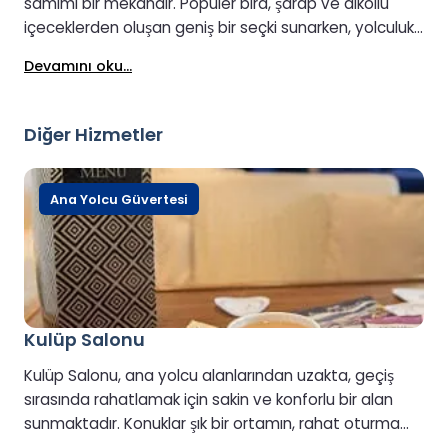
samimi bir mekandır. Popüler bira, şarap ve alkollü
içeceklerden oluşan geniş bir seçki sunarken, yolculuk
boyunca rahatlamak için ideal konforlu oturma
Devamını oku...
alanları da mevcuttur. TV ekranları canlı spor ve
eğlenceyi kolayca izlemenizi sağlarken, yolculuk
boyunca hafif atıştırmalıklar için çeşitli bar
Diğer Hizmetler
atıştırmalıkları da bulunmaktadır. Gayriresmi
atmosferi ve aile dostu ortamıyla Aile Barı, denizde
arkanıza yaslanıp sosyalleşmek ve bir içkinin tadını
Ana Yolcu Güvertesi
çıkarmak için harika bir yerdir.
Kulüp Salonu
Kulüp Salonu, ana yolcu alanlarından uzakta, geçiş
sırasında rahatlamak için sakin ve konforlu bir alan
sunmaktadır. Konuklar şık bir ortamın, rahat oturma
yerlerinin, deniz manzarasının ve gemi mürettebatının