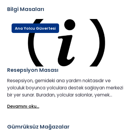
kahvaltı seçenekleri sunulmaktadır; geleneksel pişmiş
Bilgi Masaları
kahvaltılar, vejetaryen seçenekler, yulaf lapası ve
hamur işleri bunlardan bazılarıdır. Günün ilerleyen
saatlerinde ise klasik balık ve patates kızartması,
Ana Yolcu Güvertesi
hamburger, köri ve pilav gibi seçeneklerden, vegan
dostu seçeneklere kadar cazip bir öğle ve akşam
yemeği menüsü sunulmaktadır. Her yaşa ve zevke
uygun bir şeyler sunan yemek alanı, yolculuk sırasında
rahat ve konforlu bir yemek seçeneği sunmaktadır.
Resepsiyon Masası
Resepsiyon, gemideki ana yardım noktasıdır ve
yolculuk boyunca yolculara destek sağlayan merkezi
bir yer sunar. Buradan, yolcular salonlar, yemek
seçenekleri, gümrüksüz alışveriş ve açık güverte
Devamını oku...
alanları da dahil olmak üzere geminin önemli
alanlarına erişebilirler. Personel, genel sorularınızda
yardımcı olmak için hazırdır; bu da Resepsiyonu
Gümrüksüz Mağazalar
gemiye bindikten sonra ve yolculuğunuz boyunca