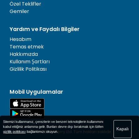
Özel Teklifler
Gemiler
Yardım ve Faydalı Bilgiler
Hesabım
Temas etmek
Hakkımızda
Kullanım Şartları
Gizlilik Politikası
Mobil Uygulamalar
Sitemizi kullanmanız, çerezlerin ve benzeri teknolojilerin kullanımını
kabul ettiğiniz anlamına gelir. Bunları devre dışı bırakmak için lütfen
Kapalı
© 1977-
2026
AFerry Ltd. Tüm hakları saklıdır.
gizlilik politikası
bağlantımızı okuyun.