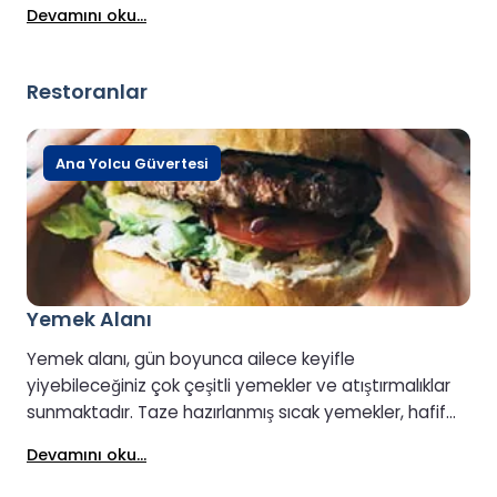
Devamını oku...
özenli masa servisinin tadını çıkarabilirler. Erişim,
yolculuk boyunca sunulan ücretsiz sıcak ve soğuk
içecekler, çeşitli atıştırmalıklar ve taze hazırlanmış
Restoranlar
yemek seçeneklerini içermektedir. Ücretsiz Wi-Fi de
dahildir, bu da daha sessiz ve rafine bir seyahat
deneyiminin tadını çıkarırken bağlantıda kalmayı
Ana Yolcu Güvertesi
kolaylaştırır.
Yemek Alanı
Yemek alanı, gün boyunca ailece keyifle
yiyebileceğiniz çok çeşitli yemekler ve atıştırmalıklar
sunmaktadır. Taze hazırlanmış sıcak yemekler, hafif
atıştırmalıklar ve sıcak-soğuk içeceklerin yanı sıra,
Devamını oku...
dünyanın dört bir yanından mutfaklardan esinlenilmiş
lezzetler de mevcuttur. Sabah seferleri için doyurucu