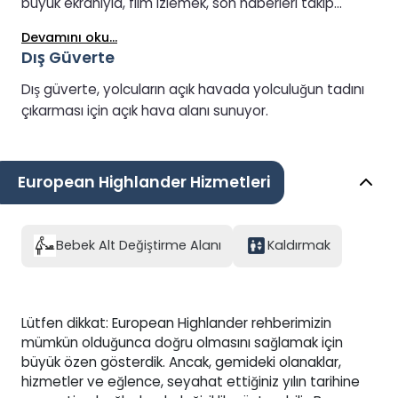
büyük ekranıyla, film izlemek, son haberleri takip
etmek veya yolculuk boyunca planlanmış
Devamını oku...
programların keyfini çıkarmak için ideal bir yerdir. Bu
Dış Güverte
sakin ve gayri resmi alan hem yalnız seyahat edenler
hem de aileler için uygundur. Belirli zamanlarda aile
Dış güverte, yolcuların açık havada yolculuğun tadını
dostu ve çocuk filmleri gösterilir, bu da genç yolcuları
çıkarması için açık hava alanı sunuyor.
sessiz bir ortamda eğlendirmek için uygun bir seçenek
haline getirir. İster kafanızı dağıtmak, ister aktiviteler
arasında dinlenmek, isterse de gemide kolayca
European Highlander Hizmetleri
izlemenin keyfini çıkarmak isteyin, Video Salonu
yolculuk boyunca rahatlamak için davetkar bir yer
sunar.
Bebek Alt Değiştirme Alanı
Kaldırmak
Lütfen dikkat: European Highlander rehberimizin
mümkün olduğunca doğru olmasını sağlamak için
büyük özen gösterdik. Ancak, gemideki olanaklar,
hizmetler ve eğlence, seyahat ettiğiniz yılın tarihine