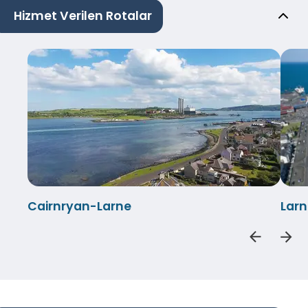
Hizmet Verilen Rotalar
Cairnryan-Larne
Lar