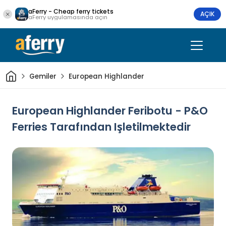
aFerry - Cheap ferry tickets
AÇIK
aFerry uygulamasında açın
Ev
Gemiler
European Highlander
European Highlander Feribotu - P&O
Ferries Tarafından Işletilmektedir