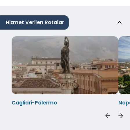
Hizmet Verilen Rotalar
Cagliari-Palermo
Napo