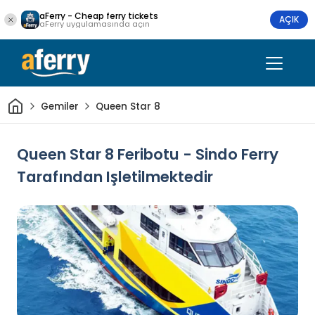
aFerry - Cheap ferry tickets
AÇIK
aFerry uygulamasında açın
Ev
Gemiler
Queen Star 8
Queen Star 8 Feribotu - Sindo Ferry
Tarafından Işletilmektedir