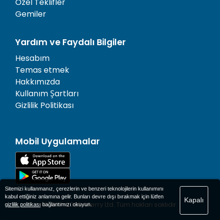
Özel Teklifler
Gemiler
Yardım ve Faydalı Bilgiler
Hesabım
Temas etmek
Hakkımızda
Kullanım Şartları
Gizlilik Politikası
Mobil Uygulamalar
Sitemizi kullanmanız, çerezlerin ve benzeri teknolojilerin kullanımını
kabul ettiğiniz anlamına gelir. Bunları devre dışı bırakmak için lütfen
Kapalı
© 1977-
2026
AFerry Ltd. Tüm hakları saklıdır.
gizlilik politikası
bağlantımızı okuyun.