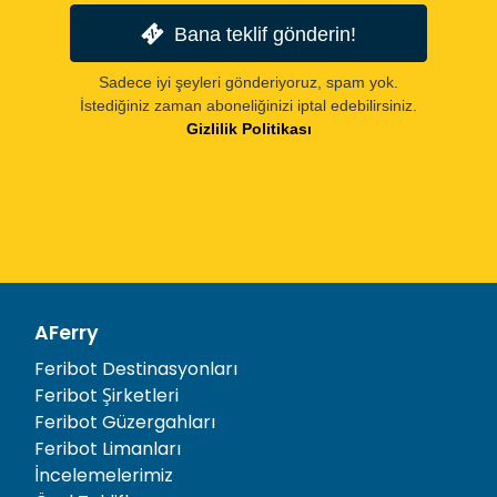
Bana teklif gönderin!
Sadece iyi şeyleri gönderiyoruz, spam yok.
İstediğiniz zaman aboneliğinizi iptal edebilirsiniz.
Gizlilik Politikası
AFerry
Feribot Destinasyonları
Feribot Şirketleri
Feribot Güzergahları
Feribot Limanları
İncelemelerimiz