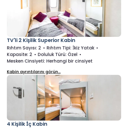
TV'li 2 Kişilik Superior Kabin
Rıhtım Sayısı:
2
•
Rıhtım Tipi:
İkiz Yatak
•
Kapasite:
2
•
Doluluk Türü:
Özel
•
Mesken Cinsiyeti:
Herhangi bir cinsiyet
Kabin ayrıntılarını görün...
4 Kişilik İç Kabin