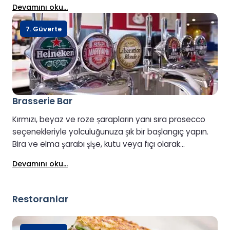
Devamını oku...
yolculuğun tadını çıkarabileceğiniz rahat ve keyifli bir
ortam yaratın.
7. Güverte
Brasserie Bar
Kırmızı, beyaz ve roze şarapların yanı sıra prosecco
seçenekleriyle yolculuğunuza şık bir başlangıç yapın.
Bira ve elma şarabı şişe, kutu veya fıçı olarak
mevcuttur; ayrıca çeşitli alkollü içecekler ve ferahlatıcı
Devamını oku...
alkolsüz içecekler de mevcuttur. Yolculuğunuz
başlarken rahatlatıcı bir içeceğin tadını çıkarın.
Restoranlar