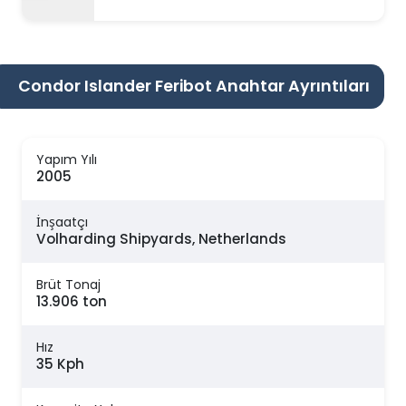
Condor Islander Feribot Anahtar Ayrıntıları
Yapım Yılı
2005
İnşaatçı
Volharding Shipyards, Netherlands
Brüt Tonaj
13.906 ton
Hız
35 Kph