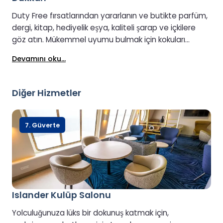
Duty Free fırsatlarından yararlanın ve butikte parfüm,
dergi, kitap, hediyelik eşya, kaliteli şarap ve içkilere
göz atın. Mükemmel uyumu bulmak için kokuları
deneyin veya birinci sınıf viski, cin ve içkileri deneyin.
Devamını oku...
Hemen dışarıdaki şarküteride taze yöresel ürünler,
atıştırmalıklar ve içecekler servis edilmektedir.
Diğer Hizmetler
7. Güverte
Islander Kulüp Salonu
Yolculuğunuza lüks bir dokunuş katmak için,