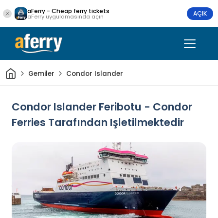
aFerry - Cheap ferry tickets
AÇIK
aFerry uygulamasında açın
Ev
Gemiler
Condor Islander
Condor Islander Feribotu - Condor
Ferries Tarafından Işletilmektedir