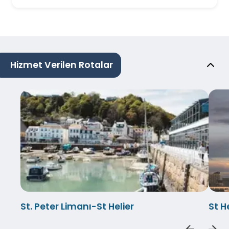
Hizmet Verilen Rotalar
St. Peter Limanı-St Helier
St H