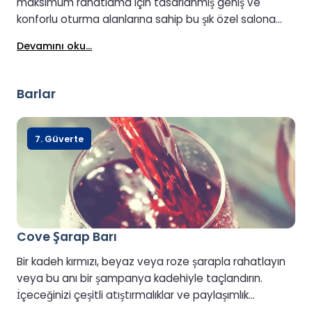
maksimum rahatlama için tasarlanmış geniş ve
konforlu oturma alanlarına sahip bu şık özel salona
özel erişim sağlayın. Lütfen bu alanın tekerlekli
Devamını oku...
sandalye erişimine uygun olmadığını unutmayın.
Barlar
7. Güverte
Cove Şarap Barı
Bir kadeh kırmızı, beyaz veya roze şarapla rahatlayın
veya bu anı bir şampanya kadehiyle taçlandırın.
İçeceğinizi çeşitli atıştırmalıklar ve paylaşımlık
tabaklarla tamamlayarak, arkanıza yaslanıp