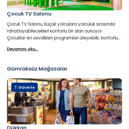
Çocuk TV Salonu
Çocuk TV Salonu, küçük yolculara yolculuk sırasında
rahatlayabilecekleri konforlu bir alan sunuyor.
Çocuklar en sevdikleri programları izleyebilir, konforlu
bir ortamda dinlenebilir ve yolculuğun heyecanından
Devamını oku...
uzakta sakin bir mola verebilirler. Yol boyunca biraz
sessiz eğlence arayan aileler için ideal bir yer.
Gümrüksüz Mağazalar
7. Güverte
Dükkan