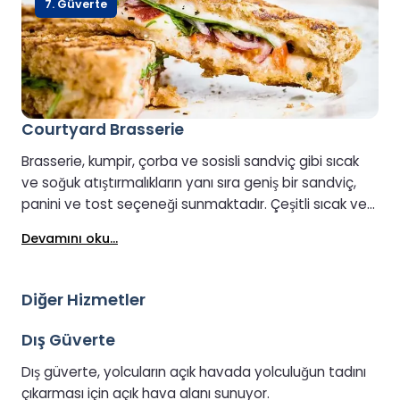
7. Güverte
Courtyard Brasserie
Brasserie, kumpir, çorba ve sosisli sandviç gibi sıcak
ve soğuk atıştırmalıkların yanı sıra geniş bir sandviç,
panini ve tost seçeneği sunmaktadır. Çeşitli sıcak ve
soğuk içecekler de mevcut olduğundan, geçişiniz
Devamını oku...
sırasında yemek veya hızlı bir atıştırmalık için kolay ve
samimi bir mekandır.
Diğer Hizmetler
Dış Güverte
Dış güverte, yolcuların açık havada yolculuğun tadını
çıkarması için açık hava alanı sunuyor.