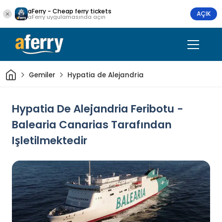
aFerry - Cheap ferry tickets
AÇIK
aFerry uygulamasında açın
Ev
Gemiler
Hypatia de Alejandria
Hypatia De Alejandria Feribotu -
Balearia Canarias Tarafından
Işletilmektedir