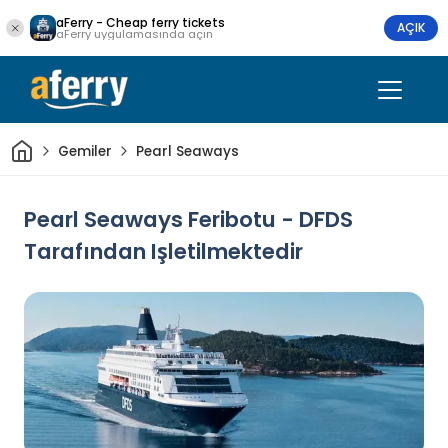
aFerry - Cheap ferry tickets
AÇIK
aFerry uygulamasında açın
Ev
Gemiler
Pearl Seaways
Pearl Seaways Feribotu - DFDS
Tarafından Işletilmektedir