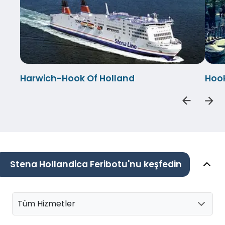
Harwich-Hook Of Holland
Hook
Stena Hollandica Feribotu'nu keşfedin
Tüm Hizmetler