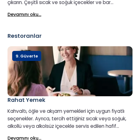
çıkarın. Çeşitli sıcak ve soğuk içecekler ve bar
atıştırmalıkları arasından seçim yapabilir, deniz
Devamını oku...
manzaralı oturma alanlarından yararlanabilirsiniz.
Çevre dostu çekirdekten fincana kahve servisi
mevcuttur ve selfie kabini, yolculuğunuzdan
Restoranlar
unutulmaz anları yakalayıp paylaşmanıza olanak tanır.
9. Güverte
Rahat Yemek
Kahvaltı, öğle ve akşam yemekleri için uygun fiyatlı
seçenekler. Ayrıca, tercih ettiğiniz sıcak veya soğuk,
alkollü veya alkolsüz içecekle servis edilen hafif
atıştırmalıklar veya sandviçler arasından seçim
Devamını oku...