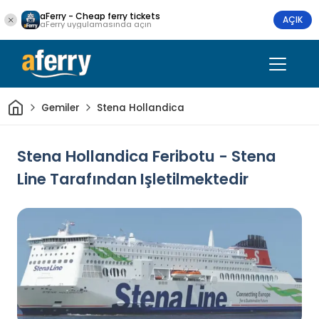
aFerry - Cheap ferry tickets
AÇIK
aFerry uygulamasında açın
Ev
Gemiler
Stena Hollandica
Stena Hollandica Feribotu - Stena
Line Tarafından Işletilmektedir