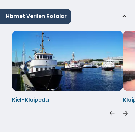
Hizmet Verilen Rotalar
Kiel-Klaipeda
Klai