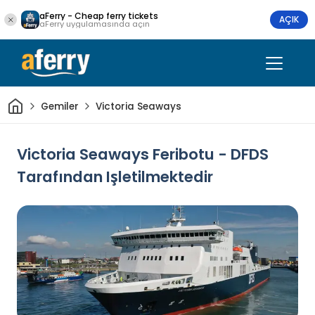
aFerry - Cheap ferry tickets
AÇIK
aFerry uygulamasında açın
Ev
Gemiler
Victoria Seaways
Victoria Seaways Feribotu - DFDS
Tarafından Işletilmektedir