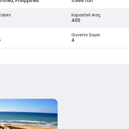
mited, Philippines
11.888 ton
Kabini
Kapasiteli Araç
400
Güverte Sayısı
e
4