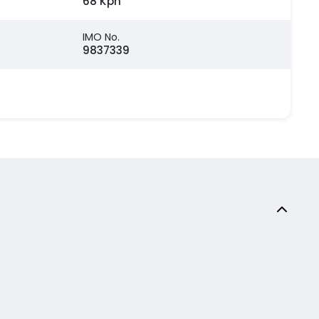
68 Kph
IMO No.
9837339