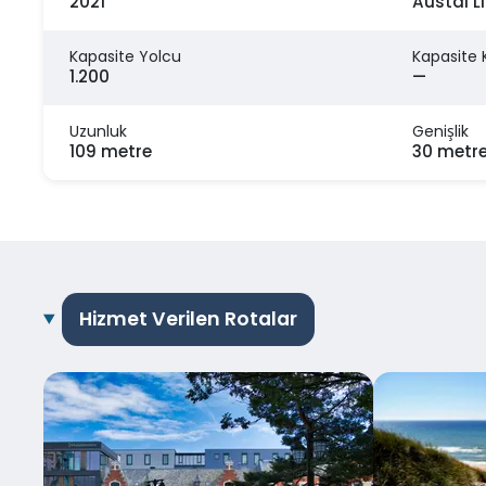
2021
Austal Li
Kapasite Yolcu
Kapasite 
1.200
—
Uzunluk
Genişlik
109 metre
30 metr
Hizmet Verilen Rotalar