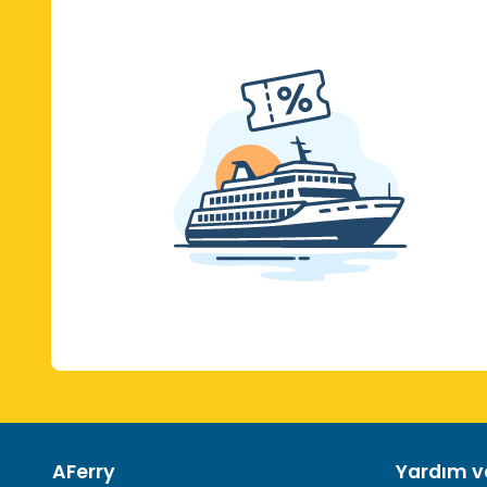
AFerry
Yardım ve