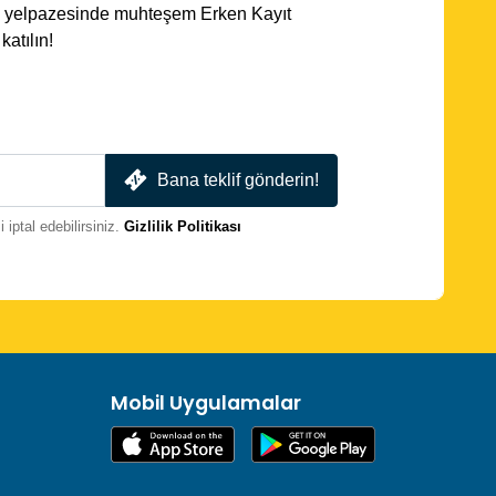
ota yelpazesinde muhteşem Erken Kayıt
atılın!
Bana teklif gönderin!
iptal edebilirsiniz.
Gizlilik Politikası
Mobil Uygulamalar