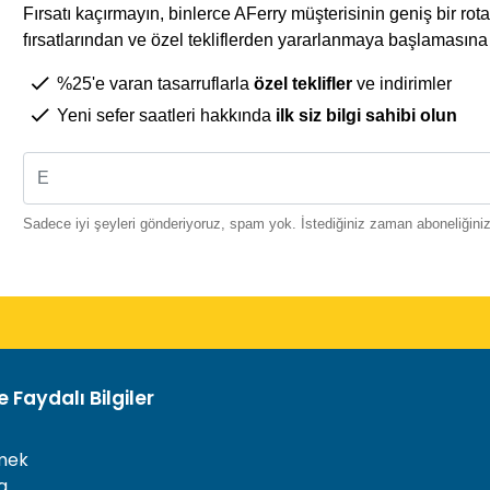
Fırsatı kaçırmayın, binlerce AFerry müşterisinin geniş bir r
fırsatlarından ve özel tekliflerden yararlanmaya başlamasına k
%25'e varan tasarruflarla
özel teklifler
ve indirimler
Yeni sefer saatleri hakkında
ilk siz bilgi sahibi olun
Sadece iyi şeyleri gönderiyoruz, spam yok. İstediğiniz zaman aboneliğinizi 
 Faydalı Bilgiler
mek
a