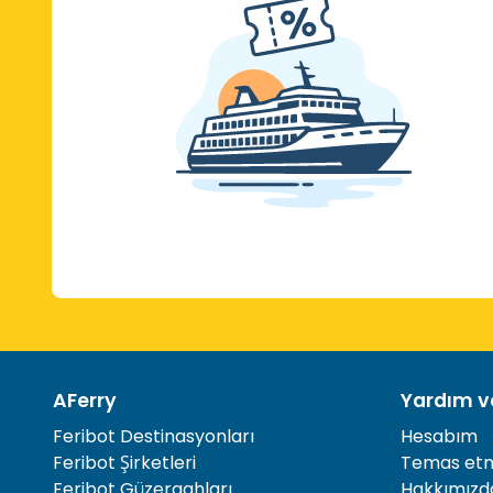
AFerry
Yardım ve
Feribot Destinasyonları
Hesabım
Feribot Şirketleri
Temas et
Feribot Güzergahları
Hakkımızd