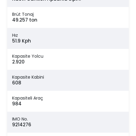
Brüt Tonaj
49.257 ton
Hız
51.9 Kph
Kapasite Yolcu
2.920
Kapasite Kabini
608
Kapasiteli Araç
984
IMO No.
9214276