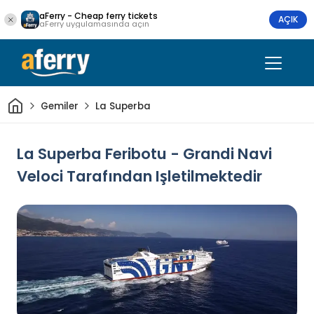
aFerry - Cheap ferry tickets
AÇIK
aFerry uygulamasında açın
Ev
Gemiler
La Superba
La Superba Feribotu - Grandi Navi
Veloci Tarafından Işletilmektedir