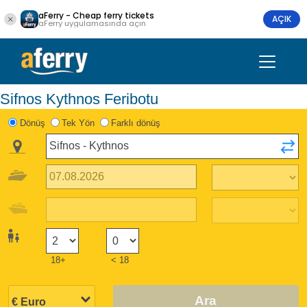
aFerry - Cheap ferry tickets
AÇIK
aFerry uygulamasında açın
Sifnos Kythnos Feribotu
Dönüş
Tek Yön
Farklı dönüş
18+
< 18
Ara