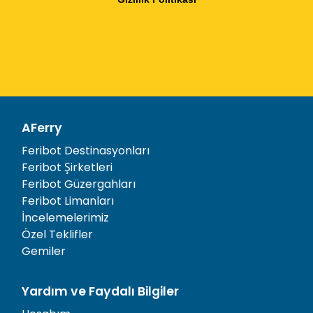
AFerry
Feribot Destinasyonları
Feribot Şirketleri
Feribot Güzergahları
Feribot Limanları
İncelemelerimiz
Özel Teklifler
Gemiler
Yardım ve Faydalı Bilgiler