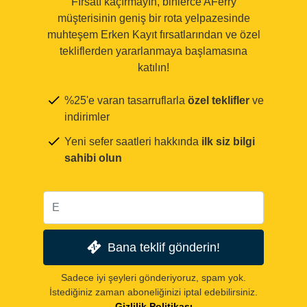
Fırsatı kaçırmayın, binlerce AFerry
müşterisinin geniş bir rota yelpazesinde
muhteşem Erken Kayıt fırsatlarından ve özel
tekliflerden yararlanmaya başlamasına
katılın!
%25'e varan tasarruflarla
özel teklifler
ve
indirimler
Yeni sefer saatleri hakkında
ilk siz bilgi
sahibi olun
Bana teklif gönderin!
Sadece iyi şeyleri gönderiyoruz, spam yok.
İstediğiniz zaman aboneliğinizi iptal edebilirsiniz.
Gizlilik Politikası