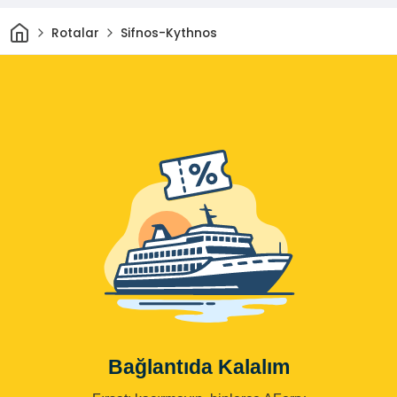
Ev
Rotalar
Sifnos-Kythnos
Bağlantıda Kalalım